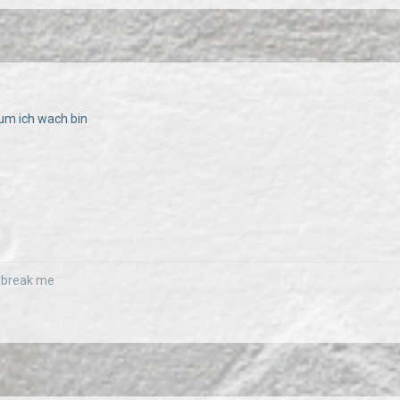
um ich wach bin
r break me