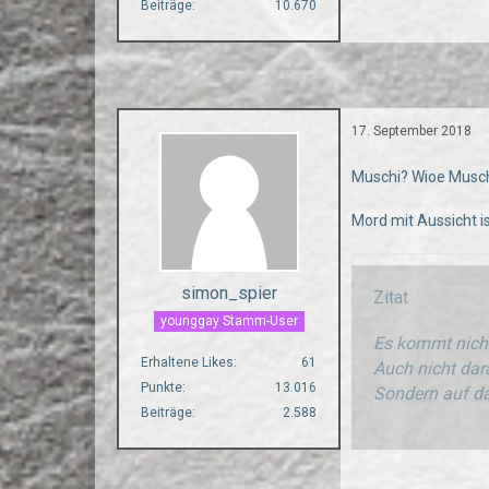
Beiträge
10.670
17. September 2018
Muschi? Wioe Musc
Mord mit Aussicht ist
simon_spier
Zitat
younggay Stamm-User
Es kommt nicht
Erhaltene Likes
61
Auch nicht dara
Punkte
13.016
Sondern auf da
Beiträge
2.588