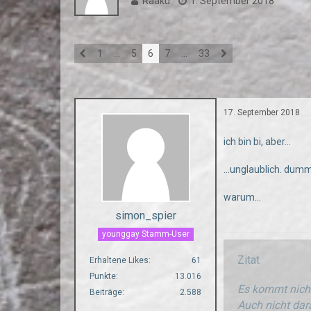
Raaku
1. September 2018
1
…
5
6
7
…
33
17. September 2018
ich bin bi, aber...
...unglaublich. dumm
warum...
simon_spier
younggay Stamm-User
Zitat
Erhaltene Likes
61
Punkte
13.016
Es kommt nicht
Beiträge
2.588
Auch nicht dara