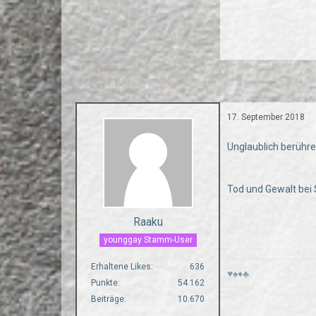
17. September 2018
Unglaublich berühr
Tod und Gewalt be
Raaku
younggay Stamm-User
Erhaltene Likes
636
♥♠♦♣
Punkte
54.162
Beiträge
10.670