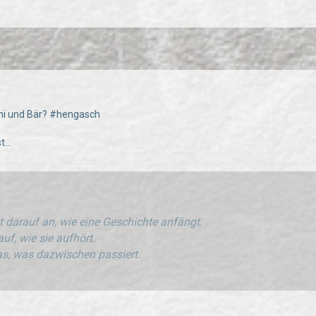
hi und Bär? #hengasch
...
 darauf an, wie eine Geschichte anfängt.
uf, wie sie aufhört.
s, was dazwischen passiert.