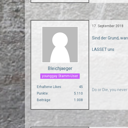
17. September 2018
Sind der Grund, war
LASSET uns
Bleichjaeger
younggay Stamm-User
Erhaltene Likes
45
Do or Die, you neve
Punkte
5.110
Beiträge
1.008