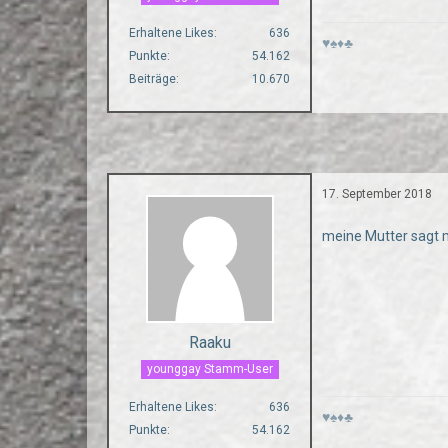
Erhaltene Likes
636
♥♠♦♣
Punkte
54.162
Beiträge
10.670
17. September 2018
meine Mutter sagt
Raaku
younggay Stamm-User
Erhaltene Likes
636
♥♠♦♣
Punkte
54.162