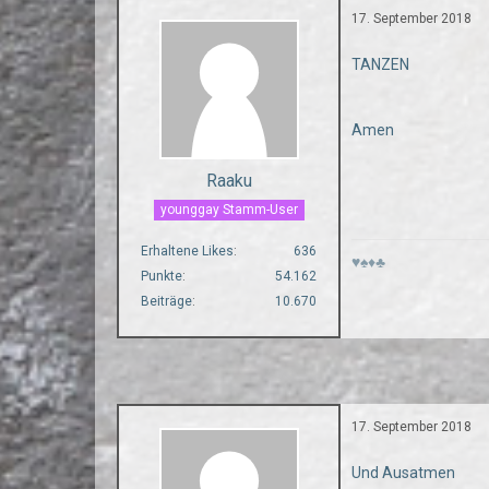
17. September 2018
TANZEN
Amen
Raaku
younggay Stamm-User
Erhaltene Likes
636
♥♠♦♣
Punkte
54.162
Beiträge
10.670
17. September 2018
Und Ausatmen