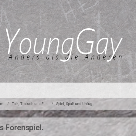
um
Talk, Tratsch und Fun
Spiel, Spaß und Unfug
s Forenspiel.