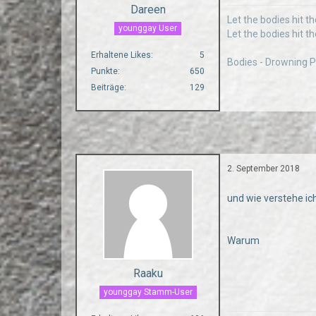
Dareen
Let the bodies hit th
younggay User
Let the bodies hit th
Erhaltene Likes
5
Bodies - Drowning P
Punkte
650
Beiträge
129
2. September 2018
und wie verstehe ic
Warum
Raaku
younggay Stamm-User