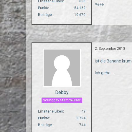
Erhaltene Likes
636
♥♠♦♣
Punkte
54.162
Beiträge
10.670
2. September 2018
ist die Banane kru
Ich gehe....
Debby
younggay Stamm-User
Erhaltene Likes
49
Punkte
3.794
Beiträge
744