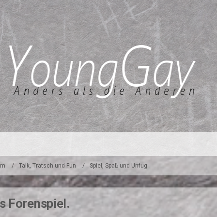
um
Talk, Tratsch und Fun
Spiel, Spaß und Unfug
s Forenspiel.