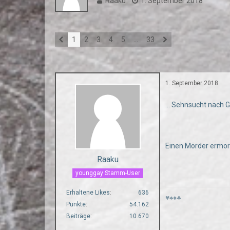
Raaku
1. September 2018
1
2
3
4
5
…
33
1. September 2018
... Sehnsucht nach
Einen Mörder ermord
Raaku
younggay Stamm-User
Erhaltene Likes
636
♥♠♦♣
Punkte
54.162
Beiträge
10.670