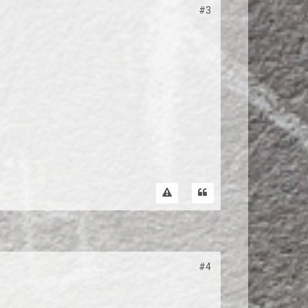
#3
#4