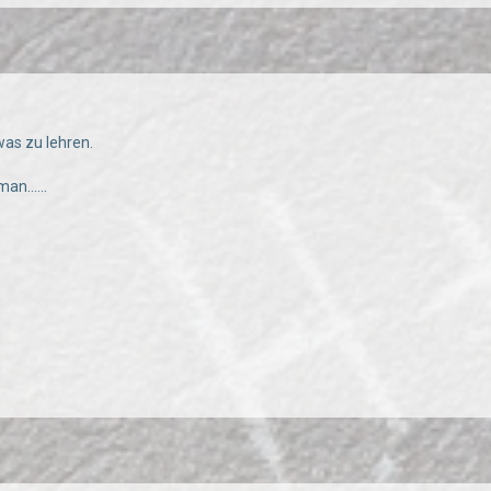
was zu lehren.
n......