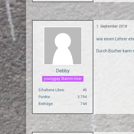
1. September 2018
wie einen Lehrer et
Durch Bücher kann ma
Debby
younggay Stamm-User
Erhaltene Likes
49
Punkte
3.794
Beiträge
744