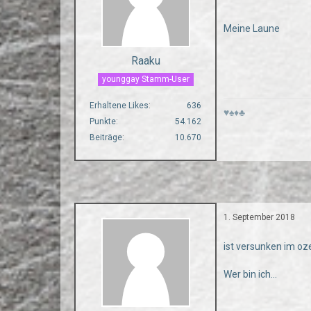
Meine Laune
Raaku
younggay Stamm-User
Erhaltene Likes
636
♥♠♦♣
Punkte
54.162
Beiträge
10.670
1. September 2018
ist versunken im oz
Wer bin ich...