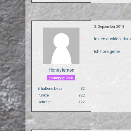
2. September 2018
In den dunklen, dun
Ich höre gerne...
Honeylemon
younggay User
Erhaltene Likes
32
Punkte
922
Beiträge
172