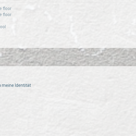
e floor
e floor
ool
h meine Identität