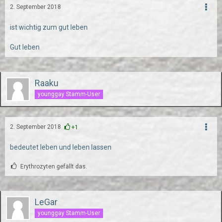
2. September 2018
ist wichtig zum gut leben
Gut leben
Raaku
younggay Stamm-User
2. September 2018
+1
bedeutet leben und leben lassen
Erythrozyten gefällt das.
LeGar
younggay Stamm-User