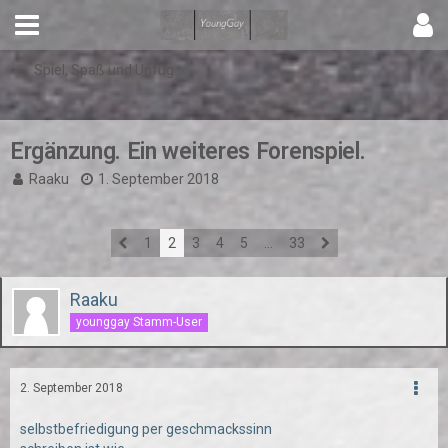
Spiel, Spaß und Unfug
Ergänzung. Ein weiteres Forenspiel.
Raaku
1. September 2018
1
2
3
4
5
…
33
Raaku
younggay Stamm-User
2. September 2018
selbstbefriedigung per geschmackssinn