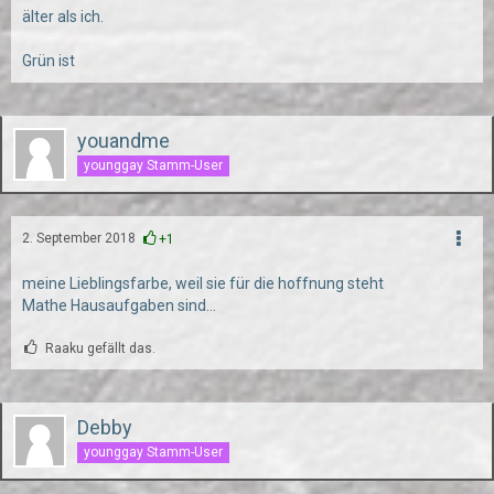
älter als ich.
Grün ist
youandme
younggay Stamm-User
2. September 2018
+1
meine Lieblingsfarbe, weil sie für die hoffnung steht
Mathe Hausaufgaben sind...
Raaku gefällt das.
Debby
younggay Stamm-User