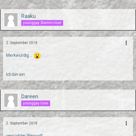
Raaku
younggay Stamm-User
2. September 2018
Merkwürdig ...
Ich bin ein
Dareen
younggay User
2. September 2018
verrückter Werwolf