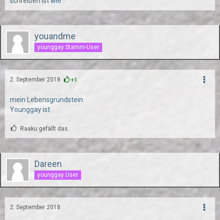
schreiben ist wie
youandme
younggay Stamm-User
2. September 2018
+1
mein Lebensgrundstein
Younggay ist
Raaku gefällt das.
Dareen
younggay User
2. September 2018