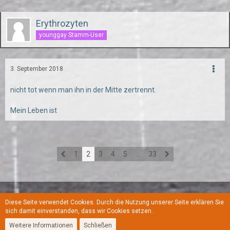
Erythrozyten
younggay Stamm-User
3. September 2018
nicht tot wenn man ihn in der Mitte zertrennt.
Mein Leben ist
1
2
3
4
5
…
33
Diese Seite verwendet Cookies. Durch die Nutzung unserer Seite erklären Sie
Regeln
Datenschutzerklärung
Kontakt
Impressum
sich damit einverstanden, dass wir Cookies setzen.
Weitere Informationen
Schließen