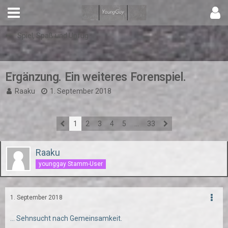
Spiel, Spaß und Unfug
Ergänzung. Ein weiteres Forenspiel.
Raaku
1. September 2018
1
2
3
4
5
…
33
Raaku
younggay Stamm-User
1. September 2018
... Sehnsucht nach Gemeinsamkeit.