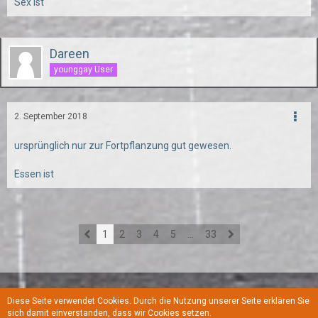
Sex ist
Dareen
younggay User
2. September 2018
ursprünglich nur zur Fortpflanzung gut gewesen.
Essen ist
1
2
3
4
5
…
33
Diese Seite verwendet Cookies. Durch die Nutzung unserer Seite erklären Sie
Regeln
Datenschutzerklärung
Kontakt
Impressum
sich damit einverstanden, dass wir Cookies setzen.