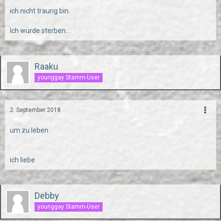
ich nicht traurig bin.
Ich würde sterben....
Raaku
younggay Stamm-User
2. September 2018
um zu leben
ich liebe
Debby
younggay Stamm-User