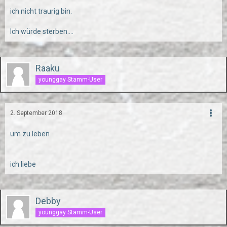
ich nicht traurig bin.
Ich würde sterben....
Raaku
younggay Stamm-User
2. September 2018
um zu leben
ich liebe
Debby
younggay Stamm-User