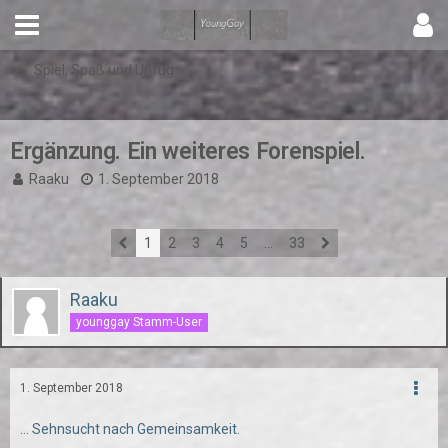
Spiel, Spaß und Unfug
Ergänzung. Ein weiteres Forenspiel.
Raaku
1. September 2018
1
2
3
4
5
…
33
Raaku
younggay Stamm-User
1. September 2018
... Sehnsucht nach Gemeinsamkeit.