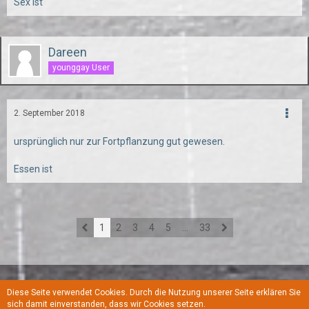
Sex ist
Dareen
younggay User
2. September 2018
ursprünglich nur zur Fortpflanzung gut gewesen.
Essen ist
1
2
3
4
5
…
33
Diese Seite verwendet Cookies. Durch die Nutzung unserer Seite erklären Sie
Regeln
Datenschutzerklärung
Kontakt
Impressum
sich damit einverstanden, dass wir Cookies setzen.