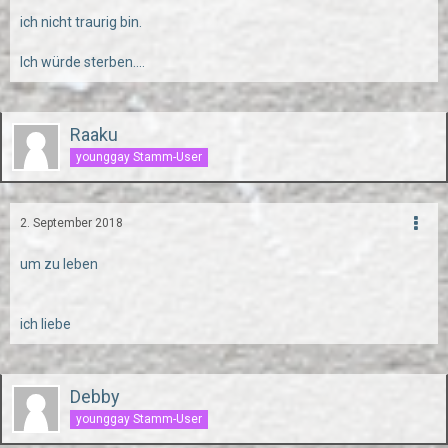
ich nicht traurig bin.
Ich würde sterben....
Raaku
younggay Stamm-User
2. September 2018
um zu leben
ich liebe
Debby
younggay Stamm-User