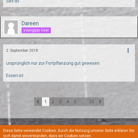
Sex ist
Dareen
younggay User
2. September 2018
ursprünglich nur zur Fortpflanzung gut gewesen.
Essen ist
1
2
3
4
5
…
33
Diese Seite verwendet Cookies. Durch die Nutzung unserer Seite erklären Sie
Regeln
Datenschutzerklärung
Kontakt
Impressum
sich damit einverstanden, dass wir Cookies setzen.