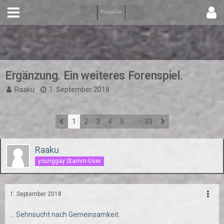
Spiel, Spaß und Unfug
Ergänzung. Ein weiteres Forenspiel.
Raaku
1. September 2018
1
2
3
4
5
…
33
Raaku
younggay Stamm-User
1. September 2018
... Sehnsucht nach Gemeinsamkeit.