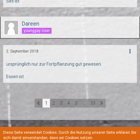
Sex ist
Dareen
younggay User
2. September 2018
ursprünglich nur zur Fortpflanzung gut gewesen.
Essen ist
1
2
3
4
5
…
33
Diese Seite verwendet Cookies. Durch die Nutzung unserer Seite erklären Sie
Regeln
Datenschutzerklärung
Kontakt
Impressum
sich damit einverstanden, dass wir Cookies setzen.