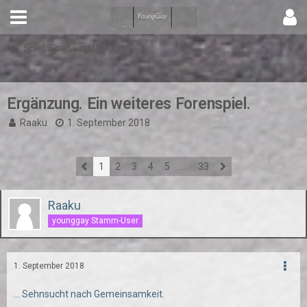
Spiel, Spaß und Unfug
Ergänzung. Ein weiteres Forenspiel.
Raaku
1. September 2018
1
2
3
4
5
…
33
Raaku
younggay Stamm-User
1. September 2018
... Sehnsucht nach Gemeinsamkeit.