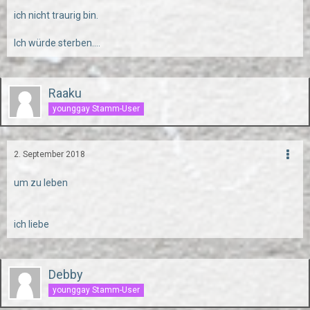
ich nicht traurig bin.
Ich würde sterben....
Raaku
younggay Stamm-User
2. September 2018
um zu leben
ich liebe
Debby
younggay Stamm-User