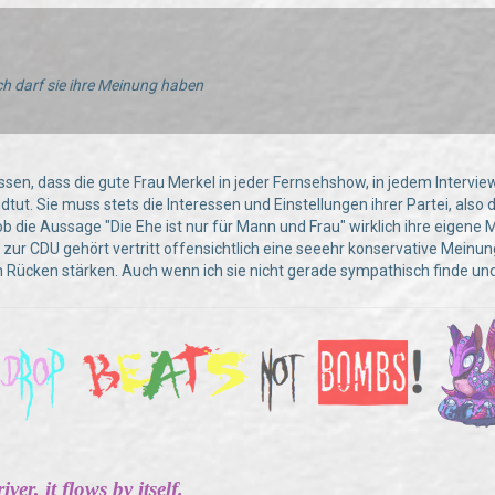
ch darf sie ihre Meinung haben
essen, dass die gute Frau Merkel in jeder Fernsehshow, in jedem Intervie
ut. Sie muss stets die Interessen und Einstellungen ihrer Partei, also 
 ob die Aussage "Die Ehe ist nur für Mann und Frau" wirklich ihre eigene 
 zur CDU gehört vertritt offensichtlich eine seeehr konservative Meinung
Rücken stärken. Auch wenn ich sie nicht gerade sympathisch finde u
ver, it flows by itself.