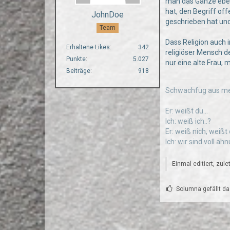
man das Ganze eben 
hat, den Begriff off
JohnDoe
geschrieben hat und
Team
Dass Religion auch i
Erhaltene Likes
342
religiöser Mensch d
Punkte
5.027
nur eine alte Frau,
Beiträge
918
Schwachfug aus me
Er: weißt du...
Ich: weiß ich..?
Er: weiß nich, weißt
Ich: wir sind voll a
Einmal editiert, zul
Solumna gefällt da