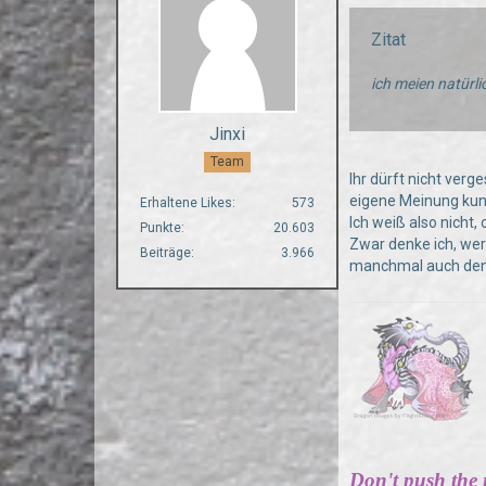
Zitat
ich meien natürli
Jinxi
Team
Ihr dürft nicht verg
eigene Meinung kundt
Erhaltene Likes
573
Ich weiß also nicht,
Punkte
20.603
Zwar denke ich, wer
Beiträge
3.966
manchmal auch den 
Don't push the ri