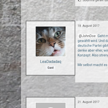
Solumna gefällt da
18. August 2017
JohnDoe
Geht m
gewählt wird. Und da
deutsche Partei gibt
denke aber eher, wi
Konzept. Also streng
LeaDadadaq
Mir selbst macht es
Gast
21. August 2017