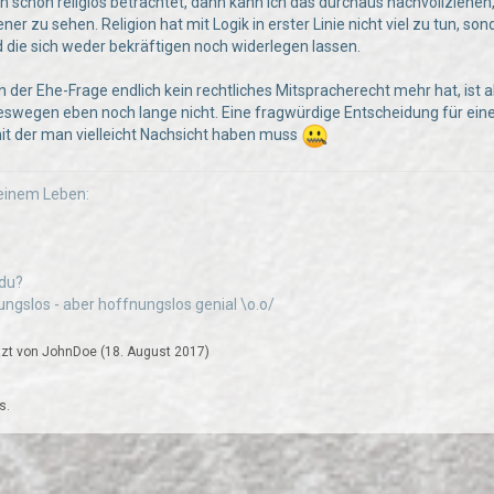
schon religiös betrachtet, dann kann ich das durchaus nachvollziehen,
ener zu sehen. Religion hat mit Logik in erster Linie nicht viel zu tun,
 die sich weder bekräftigen noch widerlegen lassen.
n der Ehe-Frage endlich kein rechtliches Mitspracherecht mehr hat, ist a
eswegen eben noch lange nicht. Eine fragwürdige Entscheidung für eine 
 mit der man vielleicht Nachsicht haben muss
inem Leben:
 du?
hnungslos - aber hoffnungslos genial \o.o/
etzt von
JohnDoe
(
18. August 2017
)
s.