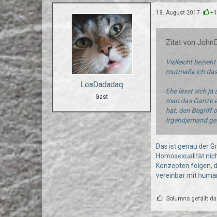
18. August 2017
+
Zitat von John
Vielleicht bezieh
mutmaße ich das
LeaDadadaq
Ehe lässt sich ja
Gast
man das Ganze eb
hat, den Begriff 
Irgendjemand ges
Das ist genau der Gr
Homosexualität nich
Konzepten folgen, di
vereinbar mit huma
Solumna gefällt da