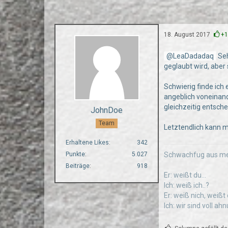
18. August 2017
+
LeaDadadaq
Seh
geglaubt wird, aber
Schwierig finde ich 
angeblich voneinand
gleichzeitig entsch
JohnDoe
Team
Letztendlich kann 
Erhaltene Likes
342
Schwachfug aus me
Punkte
5.027
Beiträge
918
Er: weißt du...
Ich: weiß ich..?
Er: weiß nich, weißt
Ich: wir sind voll a