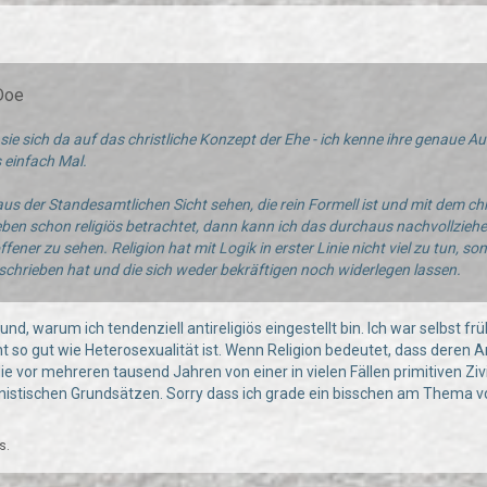
1
Doe
t sie sich da auf das christliche Konzept der Ehe - ich kenne ihre genaue 
 einfach Mal.
 aus der Standesamtlichen Sicht sehen, die rein Formell ist und mit dem c
en schon religiös betrachtet, dann kann ich das durchaus nachvollziehen
offener zu sehen. Religion hat mit Logik in erster Linie nicht viel zu tun,
chrieben hat und die sich weder bekräftigen noch widerlegen lassen.
und, warum ich tendenziell antireligiös eingestellt bin. Ich war selbst f
t so gut wie Heterosexualität ist. Wenn Religion bedeutet, dass deren
e vor mehreren tausend Jahren von einer in vielen Fällen primitiven Zivil
nistischen Grundsätzen. Sorry dass ich grade ein bisschen am Thema 
s.