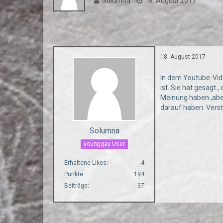
Solumna
18. August 2017
18. August 2017
In dem Youtube-Vide
ist. Sie hat gesagt 
Meinung haben ,aber 
darauf haben. Verst
Solumna
younggay User
Erhaltene Likes
4
Punkte
194
Beiträge
37