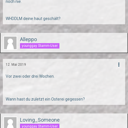
noch nie.
WHDDLM deine haut geschält?
Alleppo
younggay Stamm-User
12. Mai 2019
Vor zwei oder drei Wochen.
Wann hast du zuletzt ein Osterei gegessen?
Loving_Someone
younggay Stamm-User