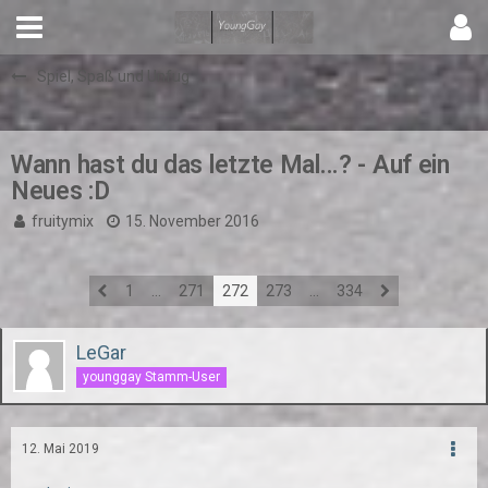
Spiel, Spaß und Unfug
Wann hast du das letzte Mal...? - Auf ein
Neues :D
fruitymix
15. November 2016
1
…
271
272
273
…
334
LeGar
younggay Stamm-User
12. Mai 2019