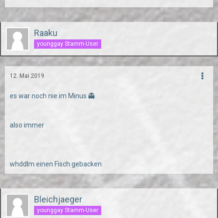
Raaku
younggay Stamm-User
12. Mai 2019
es war noch nie im Minus 👻
also immer
whddlm einen Fisch gebacken
Bleichjaeger
younggay Stamm-User