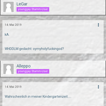
LeGar
younggay Stamm-User
14. Mai 2019
kA.
WHDDLM gedacht: oymyholyfuckingod?
Alleppo
younggay Stamm-User
14. Mai 2019
Wahrscheinlich in meiner Kindergartenzeit.....