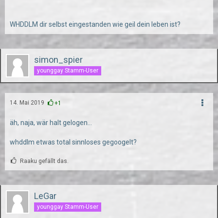
WHDDLM dir selbst eingestanden wie geil dein leben ist?
simon_spier
younggay Stamm-User
14. Mai 2019
+1
äh, naja, wär halt gelogen...
whddlm etwas total sinnloses gegoogelt?
Raaku gefällt das.
LeGar
younggay Stamm-User