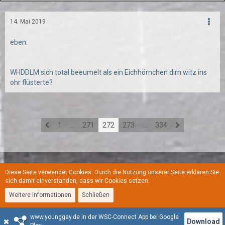
14. Mai 2019
eben.
WHDDLM sich total beeumelt als ein Eichhörnchen dirn witz ins
ohr flüsterte?
1
…
271
272
273
…
334
Diese Seite verwendet Cookies. Durch die Nutzung unserer Seite erklären Sie
Regeln
Datenschutzerklärung
Kontakt
Impressum
sich damit einverstanden, dass wir Cookies setzen.
Weitere Informationen
Schließen
Stil:
YoungGay
www.younggay.de in der WSC-Connect App bei Google
Community-Software:
WoltLab Suite™
Download