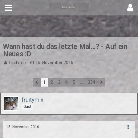
Spiel, Spaß und Unfug
Wann hast du das letzte Mal...? - Auf ein
Neues :D
fruitymix
15. November 2016
1
2
3
4
5
…
334
fruitymix
Gast
15. November 2016