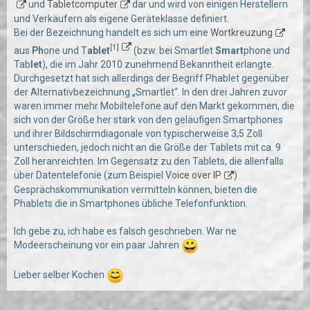
und
Tabletcomputer
dar und wird von einigen Herstellern
und Verkäufern als eigene Geräteklasse definiert.
Bei der Bezeichnung handelt es sich um eine
Wortkreuzung
[1]
aus
Ph
one und T
ablet
(bzw. bei Smartlet
Smart
phone und
Tab
let
), die im Jahr 2010 zunehmend Bekanntheit erlangte.
Durchgesetzt hat sich allerdings der Begriff Phablet gegenüber
der Alternativbezeichnung „Smartlet“. In den drei Jahren zuvor
waren immer mehr Mobiltelefone auf den Markt gekommen, die
sich von der Größe her stark von den geläufigen Smartphones
und ihrer Bildschirmdiagonale von typischerweise 3,5 Zoll
unterschieden, jedoch nicht an die Größe der Tablets mit ca. 9
Zoll heranreichten. Im Gegensatz zu den Tablets, die allenfalls
über Datentelefonie (zum Beispiel
Voice over IP
)
Gesprächskommunikation vermitteln können, bieten die
Phablets die in Smartphones übliche Telefonfunktion.
Ich gebe zu, ich habe es falsch geschrieben. War ne
Modeerscheinung vor ein paar Jahren
Lieber selber Kochen