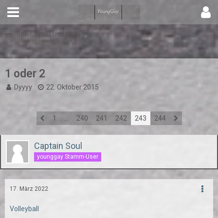
Spiel, Spaß und Unfug
1 oder 2
Dyyyy
22. Oktober 2015
1
…
240
241
242
243
244
Captain Soul
younggay Stamm-User
17. März 2022
Volleyball