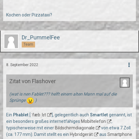
Kochen oder Pizzataxi?
Dr_PummelFee
Team
8. September 2022
Zitat von Flashover
(wat is nen Fablet??? helft einem alten Mann mal auf die
Sprünge
)
Ein
Phablet
[
ˈfæbˌlɪt
], gelegentlich auch
Smartlet
genannt, ist
ein besonders großes internetfähiges
Mobiltelefon
,
typischerweise mit einer
Bildschirmdiagonale
von etwa 7 Zoll
(ca. 177 mm). Damit stellt es ein
Hybridgerät
aus
Smartphone