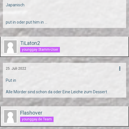
Japanisch
put in oder put him in ...
TiLaton2
younggay Stamm-User
25. Juli 2022
Put in
Alle Mörder sind schon da oder Eine Leiche zum Dessert
Flashover
younggay.de Team