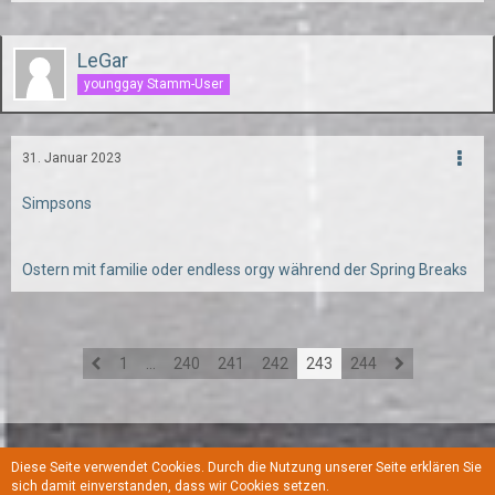
LeGar
younggay Stamm-User
31. Januar 2023
Simpsons
Ostern mit familie oder endless orgy während der Spring Breaks
1
…
240
241
242
243
244
Diese Seite verwendet Cookies. Durch die Nutzung unserer Seite erklären Sie
Regeln
Datenschutzerklärung
Kontakt
Impressum
sich damit einverstanden, dass wir Cookies setzen.