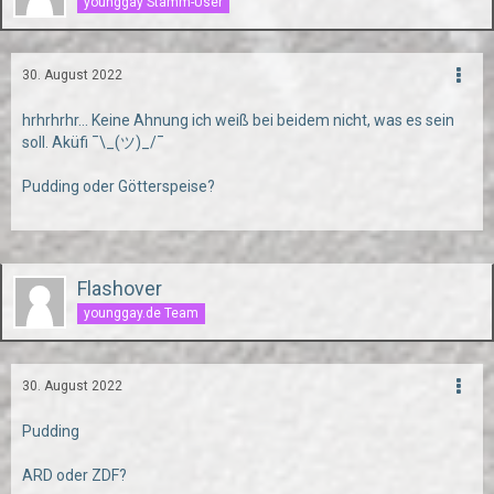
younggay Stamm-User
30. August 2022
hrhrhrhr... Keine Ahnung ich weiß bei beidem nicht, was es sein
soll. Aküfi ¯\_(ツ)_/¯
Pudding oder Götterspeise?
Flashover
younggay.de Team
30. August 2022
Pudding
ARD oder ZDF?