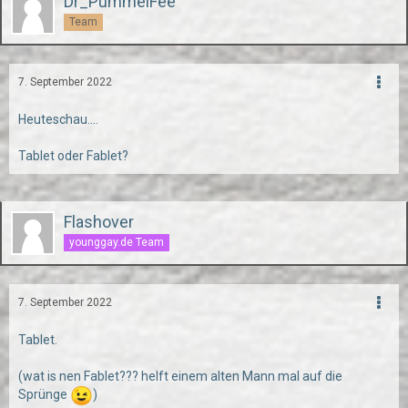
Dr_PummelFee
Team
7. September 2022
Heuteschau....
Tablet oder Fablet?
Flashover
younggay.de Team
7. September 2022
Tablet.
(wat is nen Fablet??? helft einem alten Mann mal auf die
Sprünge
)