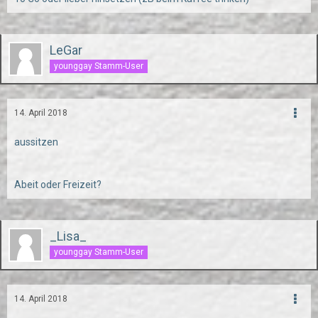
LeGar
younggay Stamm-User
14. April 2018
aussitzen
Abeit oder Freizeit?
_Lisa_
younggay Stamm-User
14. April 2018