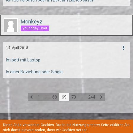
Am Schreibtisch oder im Bett am Laptop sitzen
Monkeyz
younggay User
14. April 2018
Im bett mit Laptop
In einer Beziehung oder Single
1
…
68
69
70
…
244
Diese Seite verwendet Cookies. Durch die Nutzung unserer Seite erklären Sie
Regeln
Datenschutzerklärung
Kontakt
Impressum
sich damit einverstanden, dass wir Cookies setzen.