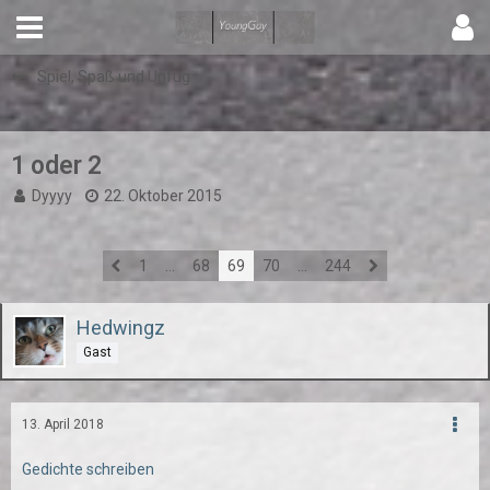
Spiel, Spaß und Unfug
1 oder 2
Dyyyy
22. Oktober 2015
1
…
68
69
70
…
244
Hedwingz
Gast
13. April 2018
Gedichte schreiben