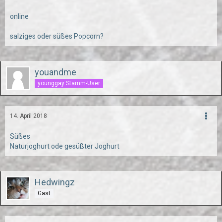
online
salziges oder süßes Popcorn?
youandme
younggay Stamm-User
14. April 2018
Süßes
Naturjoghurt ode gesüßter Joghurt
Hedwingz
Gast