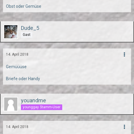
Obst oder Gemüse
Dude_5
Gast
14. April 2018
Gemüüüse
Briefe oder Handy
youandme
younggay Stamm-User
14. April 2018