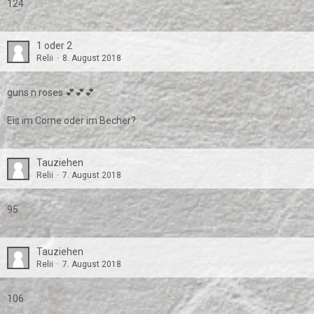
124
1 oder 2
Relii
8. August 2018
guns n roses 💕💕💕
Eis im Corne oder im Becher?
Tauziehen
Relii
7. August 2018
95
Tauziehen
Relii
7. August 2018
106