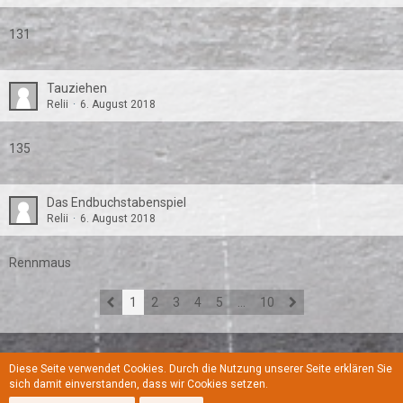
131
Tauziehen
Relii
6. August 2018
135
Das Endbuchstabenspiel
Relii
6. August 2018
Rennmaus
1
2
3
4
5
…
10
Diese Seite verwendet Cookies. Durch die Nutzung unserer Seite erklären Sie
Regeln
Datenschutzerklärung
Kontakt
Impressum
sich damit einverstanden, dass wir Cookies setzen.