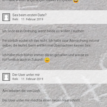
Ich habe wieder angefangen Klavier zu spielen
Sex beim ersten Date?
Relii
11. Februar 2019
Ich finde es in Ordnung, wenn beide es wollen / suchen.
Persönlich suche ich das nicht. Ich habe eine Abmachung mit mir
selber, die lautet: beim ersten mal Übernachten keinen Sex.
Ich habe mich bisher immer daran gehalten und werde es
hoffentlich auch in Zukunft
Der User unter mir
Relii
11. Februar 2019
Am liebsten die von Lush
Der User unter mir möchte einen neuen Haarschnitt.