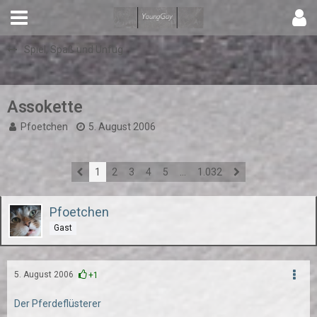
Spiel, Spaß und Unfug
Assokette
Pfoetchen
5. August 2006
1
2
3
4
5
…
1.032
Pfoetchen
Gast
5. August 2006
+1
Der Pferdeflüsterer