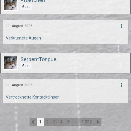
Pfoetchen
Gast
11. August 2006
Verkrustete Augen
SerpentTongue
Gast
11. August 2006
Vertrocknette Kontacktlinsen
1
2
3
4
5
…
1.032