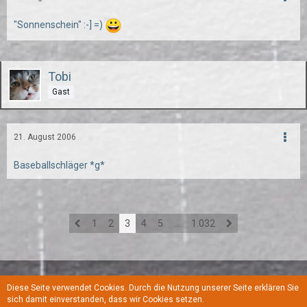
"Sonnenschein" :-] =)
Tobi
Gast
21. August 2006
Baseballschläger *g*
1
2
3
4
5
…
1.032
Diese Seite verwendet Cookies. Durch die Nutzung unserer Seite erklären Sie
Regeln
Datenschutzerklärung
Kontakt
Impressum
sich damit einverstanden, dass wir Cookies setzen.