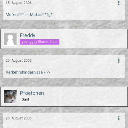
15. August 2006
Mofen??? == Mofas? *fg*
Freddy
younggay Stamm-User
20. August 2006
Verkehrshindernisse »:->
Pfoetchen
Gast
20. August 2006