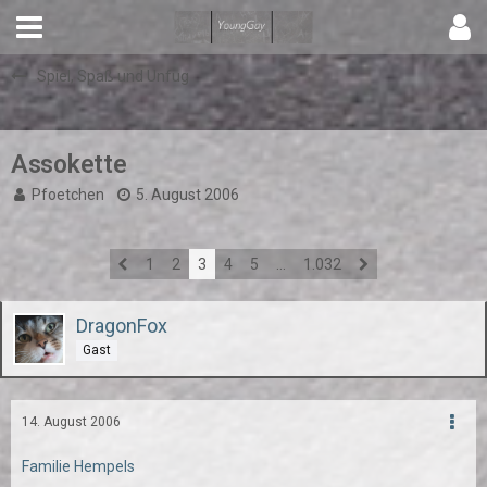
Spiel, Spaß und Unfug
Assokette
Pfoetchen
5. August 2006
1
2
3
4
5
…
1.032
DragonFox
Gast
14. August 2006
Familie Hempels