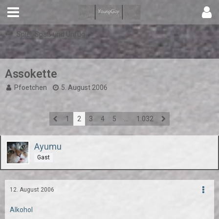
Spiel, Spaß und Unfug
Assokette
Pfoetchen
5. August 2006
1
2
3
4
5
…
1.032
Ayumu
Gast
12. August 2006
Alkohol