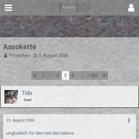
Spiel, Spaß und Unfug
Assokette
Pfoetchen
5. August 2006
1
…
4
5
6
…
1.032
Tobi
Gast
23. August 2006
unglücklich für den rest des lebens