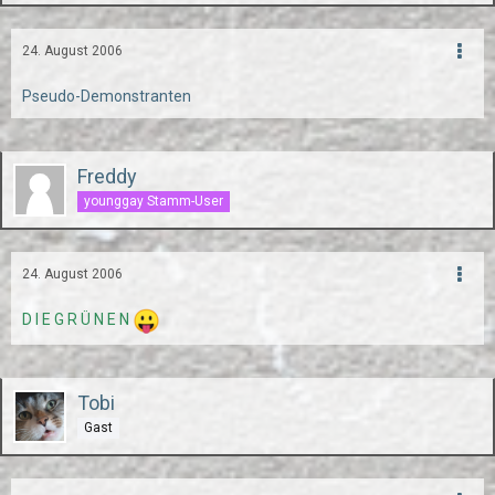
24. August 2006
Pseudo-Demonstranten
Freddy
younggay Stamm-User
24. August 2006
D I E G R Ü N E N
Tobi
Gast