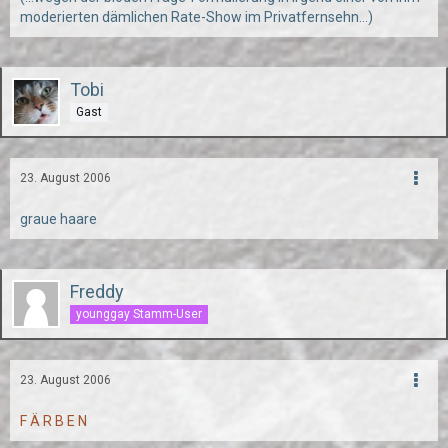
moderierten dämlichen Rate-Show im Privatfernsehn...)
Tobi
Gast
23. August 2006
graue haare
Freddy
younggay Stamm-User
23. August 2006
F Ä R B E N