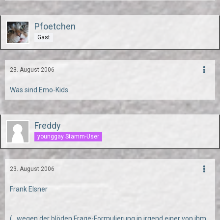
Pfoetchen
Gast
23. August 2006
Was sind Emo-Kids
Freddy
younggay Stamm-User
23. August 2006
Frank Elsner
(...wegen der blöden Frage-Formulierung in irgend einer von ihm