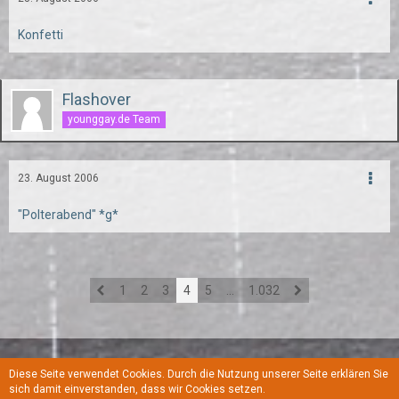
Konfetti
Flashover
younggay.de Team
23. August 2006
"Polterabend" *g*
1
2
3
4
5
…
1.032
Diese Seite verwendet Cookies. Durch die Nutzung unserer Seite erklären Sie
Regeln
Datenschutzerklärung
Kontakt
Impressum
sich damit einverstanden, dass wir Cookies setzen.