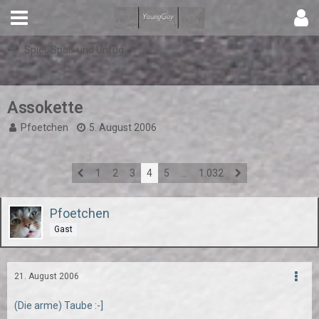
Spiel, Spaß und Unfug
Assokette
Pfoetchen
5. August 2006
1
2
3
4
5
…
1.032
Pfoetchen
Gast
21. August 2006
(Die arme) Taube :-]