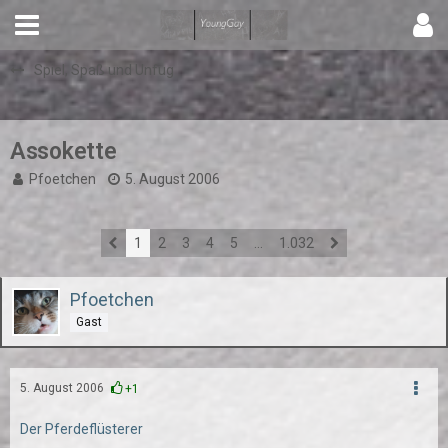
Spiel, Spaß und Unfug
Assokette
Pfoetchen
5. August 2006
1
2
3
4
5
…
1.032
Pfoetchen
Gast
5. August 2006
+1
Der Pferdeflüsterer