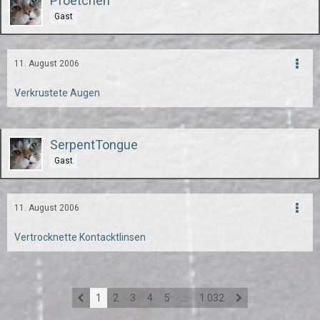
Pfoetchen
Gast
11. August 2006
Verkrustete Augen
SerpentTongue
Gast
11. August 2006
Vertrocknette Kontacktlinsen
1
2
3
4
5
…
1.032