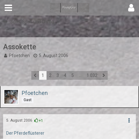
Spiel, Spaß und Unfug
Assokette
Pfoetchen
5. August 2006
1
2
3
4
5
…
1.032
Pfoetchen
Gast
5. August 2006
+1
Der Pferdeflüsterer