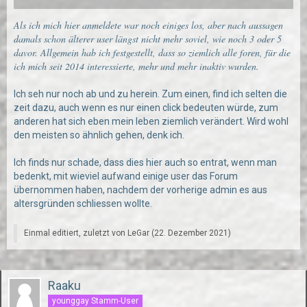
Als ich mich hier anmeldete war noch einiges los, aber nach aussagen
damals schon älterer user längst nicht mehr soviel, wie noch 3 oder 5
davor. Allgemein hab ich festgestellt, dass so ziemlich alle foren, für die
ich mich seit 2014 interessierte, mehr und mehr inaktiv wurden.
Ich seh nur noch ab und zu herein. Zum einen, find ich selten die
zeit dazu, auch wenn es nur einen click bedeuten würde, zum
anderen hat sich eben mein leben ziemlich verändert. Wird wohl
den meisten so ähnlich gehen, denk ich.
Ich finds nur schade, dass dies hier auch so entrat, wenn man
bedenkt, mit wieviel aufwand einige user das Forum
übernommen haben, nachdem der vorherige admin es aus
altersgründen schliessen wollte.
Einmal editiert, zuletzt von
LeGar
(
22. Dezember 2021
)
Raaku
younggay Stamm-User