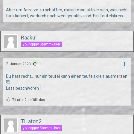
Aber um Anreize zu schaffen, müsst man aktiver sein, was nicht
funktioniert, wodurch noch weniger aktiv sind. Ein Teufelskreis
Raaku
younggay Stamm-User
7. Januar 2023
+1
Du hast recht... nur ein teufel kann einen teufelskreis ausmerzen
😇
Lass beschwören !
TiLaton2 gefällt das.
TiLaton2
younggay Stamm-User