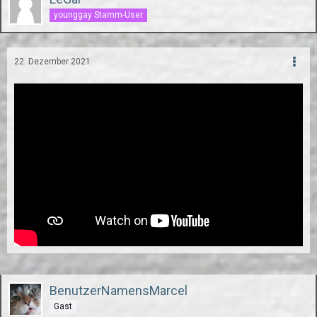
younggay Stamm-User
22. Dezember 2021
BenutzerNamensMarcel
Gast