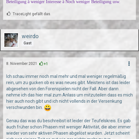
Beteiligung
à
weniger Interesse
à
Noch weniger Beteiligung usw.
TraceLight gefällt das.
weirdo
Gast
8. November 2021
+1
Ich schau immer noch mal mehr und mal weniger regelmäßig
rein, um zu gucken ob es was neues gibt. Meistens ist das leider
abgesehen von den Forenspielen nicht der Fall. Aber dann
nehme ich das hier mal zum Anlass um mitzuteilen dass es mich
hier auch noch gibt und ich nicht vollends in der Versenkung
verschwunden bin.
Genau das was du beschreibst ist leider der Teufelskreis. Es gab
auch früher schon Phasen mit weniger Aktivität, die aber immer
wieder von sehr aktiven Phasen abgelöst wurden. Jetzt scheint