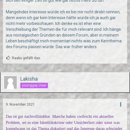
sich seit einiger Zeit so gut wie gar nichts mehr zu tun.
Mangelndes Interesse würde ich es bei mir nicht direkt nennen,
denn wenn ich gar kein Interesse hätte würde ich ja auch gar
nicht mehr vorbeischauen. Ich denke es ist eher eine
Verschiebung der Themen die für mich relevant sind. Ich hänge
aus nostalgischen Gründen an diesem Forum, aber in meinem
Leben beschäftigt mich momentan nichts was zum Kernthema
des Forums passen würde. Das war früher anders.
Raaku gefällt das.
Lakisha
younggay User
9. November 2021
Das ist gut nachvollziehbar. Manche haben vielleicht ein aktuelles
Problem, sei es eine Identitätskriese oder Unsicherheit oder sonst was.
Irgendwann ist das Thema diskutiert und das Interesse daran schwindet.