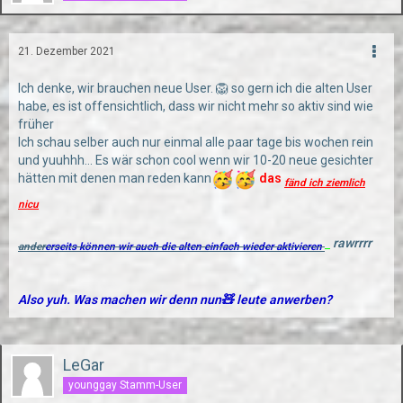
21. Dezember 2021
Ich denke, wir brauchen neue User. 🦁 so gern ich die alten User
habe, es ist offensichtlich, dass wir nicht mehr so aktiv sind wie
früher
Ich schau selber auch nur einmal alle paar tage bis wochen rein
und yuuhhh... Es wär schon cool wenn wir 10-20 neue gesichter
hätten mit denen man reden kann
das
fänd ich ziemlich
nicu
rawrrrr
ander
erseits können wir auch die alten einfach wieder aktivieren
Also yuh. Was machen wir denn nun🧸 leute anwerben?
LeGar
younggay Stamm-User