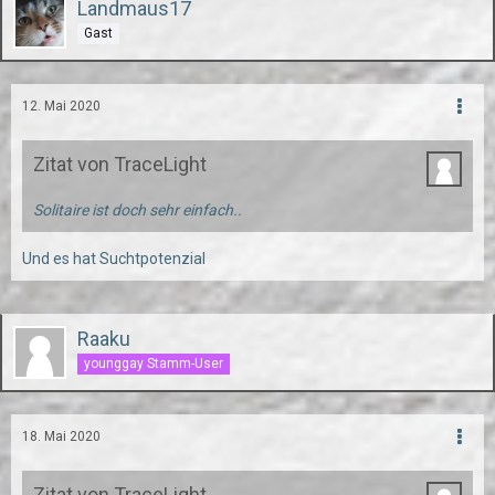
Landmaus17
Gast
12. Mai 2020
Zitat von TraceLight
Solitaire ist doch sehr einfach..
Und es hat Suchtpotenzial
Raaku
younggay Stamm-User
18. Mai 2020
Zitat von TraceLight