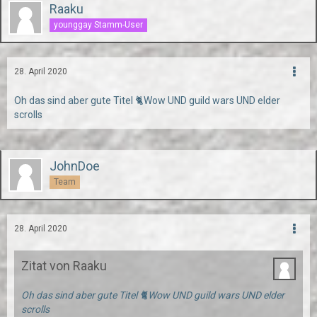
Raaku
younggay Stamm-User
28. April 2020
Oh das sind aber gute Titel 🐈Wow UND guild wars UND elder
scrolls
JohnDoe
Team
28. April 2020
Zitat von Raaku
Oh das sind aber gute Titel 🐈Wow UND guild wars UND elder
scrolls