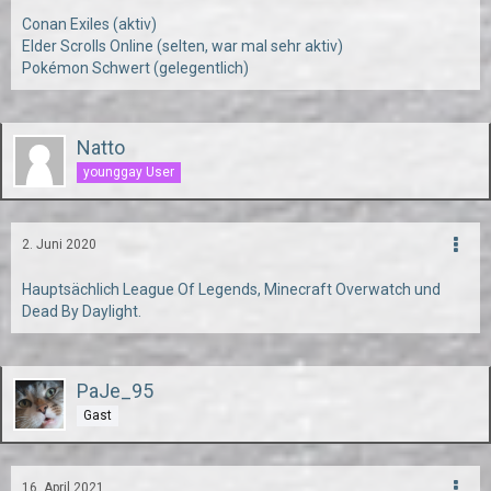
Conan Exiles (aktiv)
Elder Scrolls Online (selten, war mal sehr aktiv)
Pokémon Schwert (gelegentlich)
Natto
younggay User
2. Juni 2020
Hauptsächlich League Of Legends, Minecraft Overwatch und
Dead By Daylight.
PaJe_95
Gast
16. April 2021