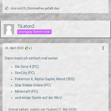
Jinxi und Dr_PummelFee gefällt das.
TiLaton2
younggay Stamm-User
26. April 2020
+1
Dann mach ich einfach mal weiter:
Die Sims 4 (PC)
SimCity (PC)
Pokémon X, Alpha-Saphir, Mond (3DS)
Star Stable Online (PC)
Minecraft (PC)
und einige Spiele auf der Wii U
Einmal editiert, zuletzt von
TiLaton2
(
1. Mai 2020
)