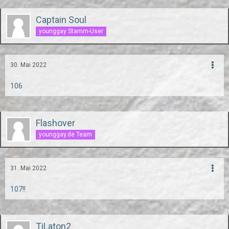
Captain Soul
younggay Stamm-User
30. Mai 2022
106
Flashover
younggay.de Team
31. Mai 2022
107!!
TiLaton2