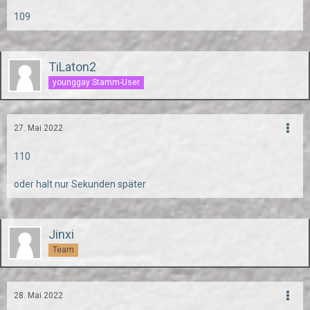
109
TiLaton2
younggay Stamm-User
27. Mai 2022
110
oder halt nur Sekunden später
Jinxi
Team
28. Mai 2022