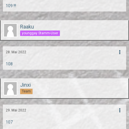
109 !!!
Raaku
younggay Stamm-User
28. Mai 2022
108
Jinxi
Team
29. Mai 2022
107