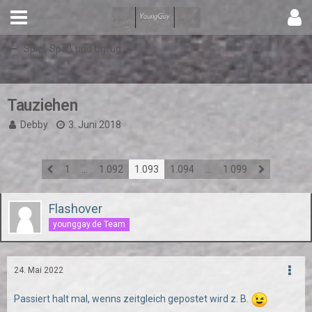
Spiel, Spaß und Unfug
Tauziehen
Debby
3. Juni 2018
1
…
1.092
1.093
1.094
…
1.099
Flashover
younggay.de Team
24. Mai 2022
Passiert halt mal, wenns zeitgleich gepostet wird z. B.