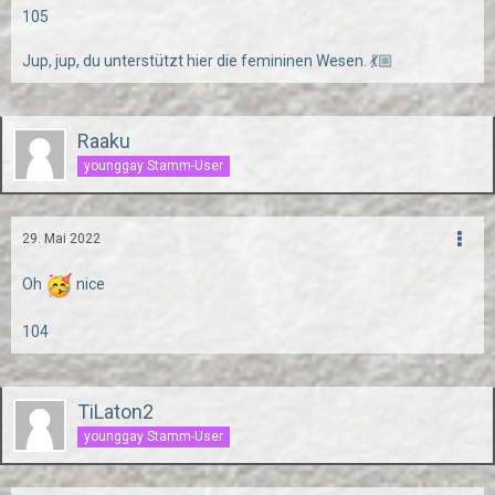
105
Jup, jup, du unterstützt hier die femininen Wesen. 💃🏼
Raaku
younggay Stamm-User
29. Mai 2022
Oh
nice
104
TiLaton2
younggay Stamm-User