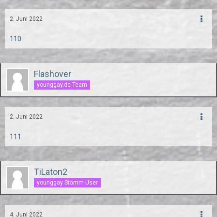
2. Juni 2022
110
Flashover
younggay.de Team
2. Juni 2022
111
TiLaton2
younggay Stamm-User
4. Juni 2022