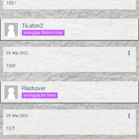
105 !
TiLaton2
younggay Stamm-User
29. Mai 2022
106!!
Flashover
younggay.de Team
29. Mai 2022
107!