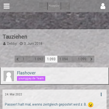
Spiel, Spaß und Unfug
Tauziehen
Debby
3. Juni 2018
1
…
1.092
1.093
1.094
…
1.099
Flashover
younggay.de Team
24. Mai 2022
Passiert halt mal, wenns zeitgleich gepostet wird z. B.