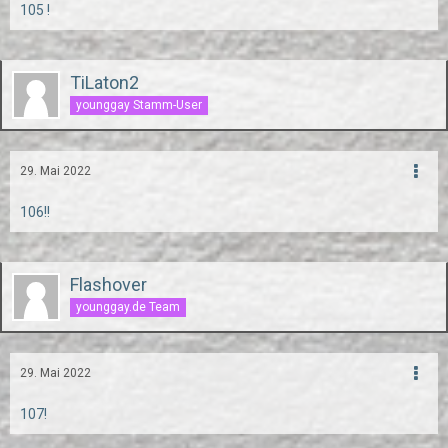
105 !
TiLaton2
younggay Stamm-User
29. Mai 2022
106!!
Flashover
younggay.de Team
29. Mai 2022
107!