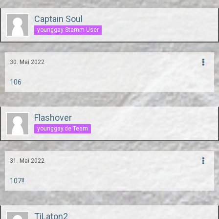
Captain Soul
younggay Stamm-User
30. Mai 2022
106
Flashover
younggay.de Team
31. Mai 2022
107!!
TiLaton2