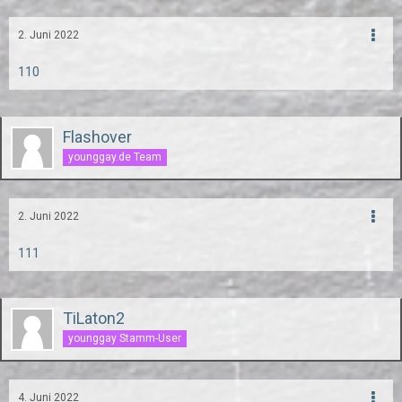
2. Juni 2022
110
Flashover
younggay.de Team
2. Juni 2022
111
TiLaton2
younggay Stamm-User
4. Juni 2022