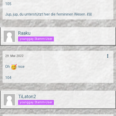
105
Jup, jup, du unterstützt hier die femininen Wesen. 💃🏼
Raaku
younggay Stamm-User
29. Mai 2022
Oh
nice
104
TiLaton2
younggay Stamm-User