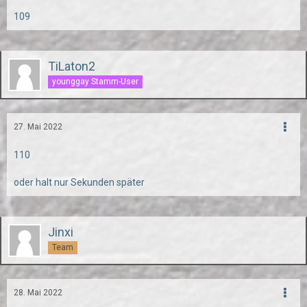
109
TiLaton2
younggay Stamm-User
27. Mai 2022
110
oder halt nur Sekunden später
Jinxi
Team
28. Mai 2022