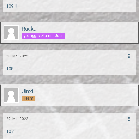
109 !!!
Raaku
younggay Stamm-User
28. Mai 2022
108
Jinxi
Team
29. Mai 2022
107