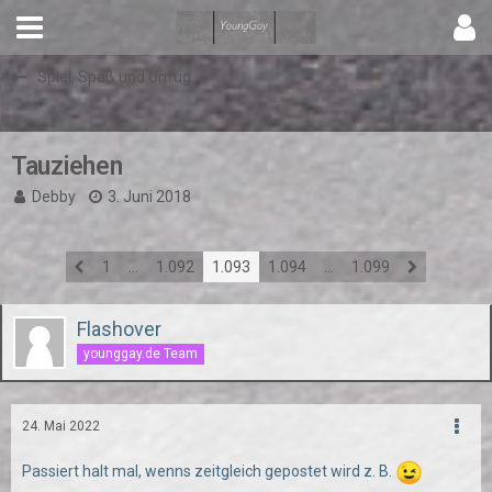
Spiel, Spaß und Unfug
Tauziehen
Debby
3. Juni 2018
1
…
1.092
1.093
1.094
…
1.099
Flashover
younggay.de Team
24. Mai 2022
Passiert halt mal, wenns zeitgleich gepostet wird z. B.