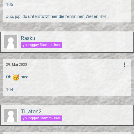
105
Jup, jup, du unterstützt hier die femininen Wesen. 💃🏼
Raaku
younggay Stamm-User
29. Mai 2022
Oh
nice
104
TiLaton2
younggay Stamm-User