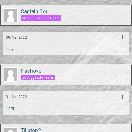
Captain Soul
younggay Stamm-User
30. Mai 2022
106
Flashover
younggay.de Team
31. Mai 2022
107!!
TiLaton2