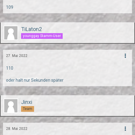
109
TiLaton2
younggay Stamm-User
27. Mai 2022
110
oder halt nur Sekunden später
Jinxi
Team
28. Mai 2022