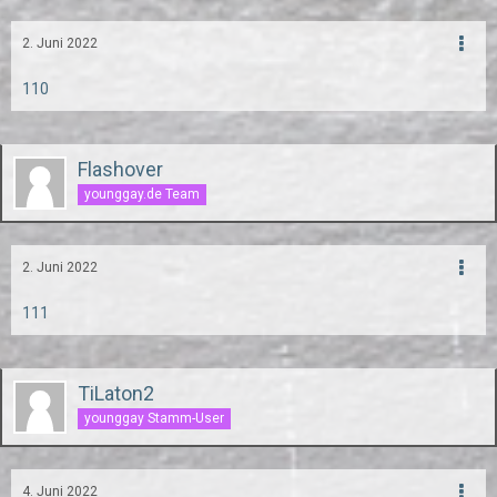
2. Juni 2022
110
Flashover
younggay.de Team
2. Juni 2022
111
TiLaton2
younggay Stamm-User
4. Juni 2022