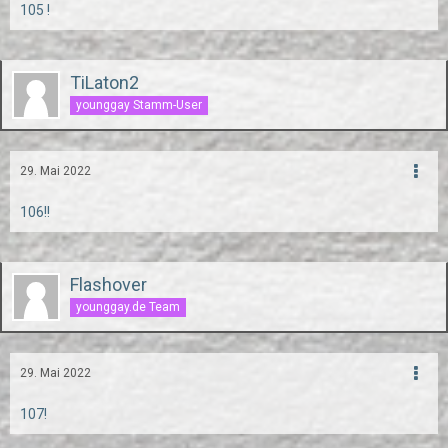
105 !
TiLaton2
younggay Stamm-User
29. Mai 2022
106!!
Flashover
younggay.de Team
29. Mai 2022
107!