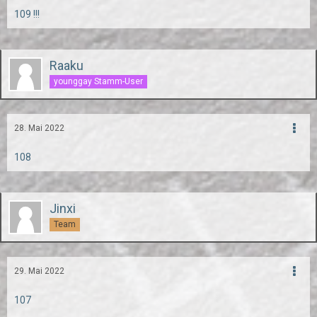
109 !!!
Raaku
younggay Stamm-User
28. Mai 2022
108
Jinxi
Team
29. Mai 2022
107