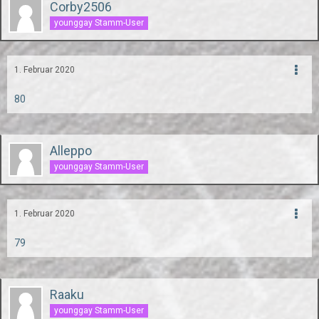
Corby2506
younggay Stamm-User
1. Februar 2020
80
Alleppo
younggay Stamm-User
1. Februar 2020
79
Raaku
younggay Stamm-User