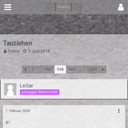
Spiel, Spaß und Unfug
Tauziehen
Debby
3. Juni 2018
1
…
947
948
949
…
1.099
LeGar
younggay Stamm-User
1. Februar 2020
81