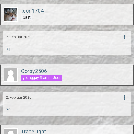
teon1704
Gast
2. Februar 2020
71
Corby2506
younggay Stamm-User
2. Februar 2020
70
TraceLight