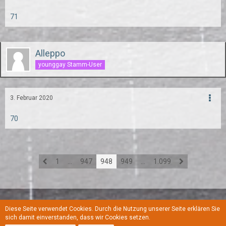
71
Alleppo
younggay Stamm-User
3. Februar 2020
70
1
…
947
948
949
…
1.099
Diese Seite verwendet Cookies. Durch die Nutzung unserer Seite erklären Sie
Regeln
Datenschutzerklärung
Kontakt
Impressum
sich damit einverstanden, dass wir Cookies setzen.