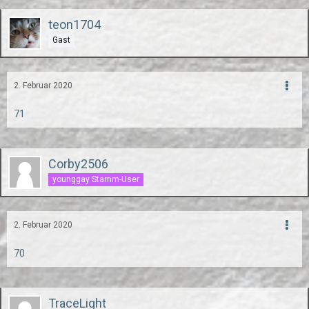
teon1704
Gast
2. Februar 2020
71
Corby2506
younggay Stamm-User
2. Februar 2020
70
TraceLight