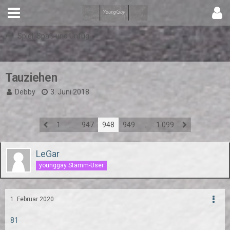
Spiel, Spaß und Unfug
Tauziehen
Debby
3. Juni 2018
1
…
947
948
949
…
1.099
LeGar
younggay Stamm-User
1. Februar 2020
81