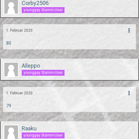
Corby2506
younggay Stamm-User
1. Februar 2020
80
Alleppo
younggay Stamm-User
1. Februar 2020
79
Raaku
younggay Stamm-User