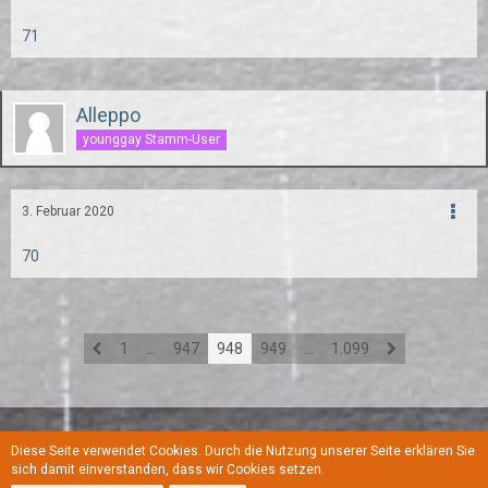
71
Alleppo
younggay Stamm-User
3. Februar 2020
70
1
…
947
948
949
…
1.099
Diese Seite verwendet Cookies. Durch die Nutzung unserer Seite erklären Sie
Regeln
Datenschutzerklärung
Kontakt
Impressum
sich damit einverstanden, dass wir Cookies setzen.