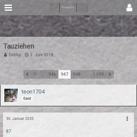
Spiel, Spaß und Unfug
Tauziehen
Debby
3. Juni 2018
1
…
946
947
948
…
1.099
teon1704
Gast
30. Januar 2020
87