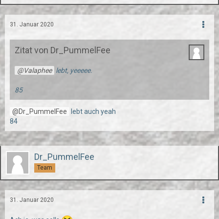
31. Januar 2020
Zitat von Dr_PummelFee
Valaphee
lebt, yeeeee.
85
Dr_PummelFee
lebt auch yeah
84
Dr_PummelFee
Team
31. Januar 2020