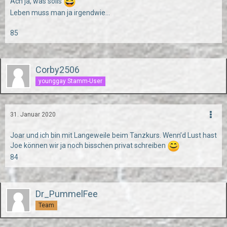
Ach ja, was solls
Leben muss man ja irgendwie...
85
Corby2506
younggay Stamm-User
31. Januar 2020
Joar und ich bin mit Langeweile beim Tanzkurs. Wenn’d Lust hast
Joe können wir ja noch bisschen privat schreiben
84
Dr_PummelFee
Team