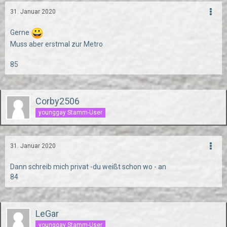
31. Januar 2020
Gerne
Muss aber erstmal zur Metro
85
Corby2506
younggay Stamm-User
31. Januar 2020
Dann schreib mich privat -du weißt schon wo - an
84
LeGar
younggay Stamm-User