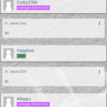
Corby2506
younggay Stamm-User
31. Januar 2020
84
Valaphee
Tech
31. Januar 2020
85
Alleppo
younggay Stamm-User