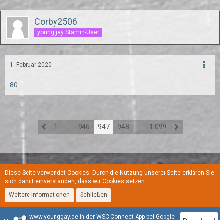
Corby2506
younggay Stamm-User
1. Februar 2020
80
1
…
946
947
948
…
1.099
Diese Seite verwendet Cookies. Durch die Nutzung unserer Seite erklären Sie
Regeln
Datenschutzerklärung
Kontakt
Impressum
sich damit einverstanden, dass wir Cookies setzen.
Weitere Informationen
Schließen
Stil:
YoungGay
www.younggay.de in der WSC-Connect App bei Google