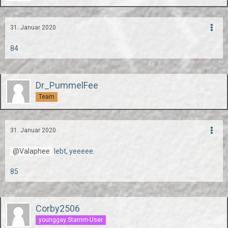
31. Januar 2020
84
Dr_PummelFee
Team
31. Januar 2020
Valaphee
lebt, yeeeee.
85
Corby2506
younggay Stamm-User