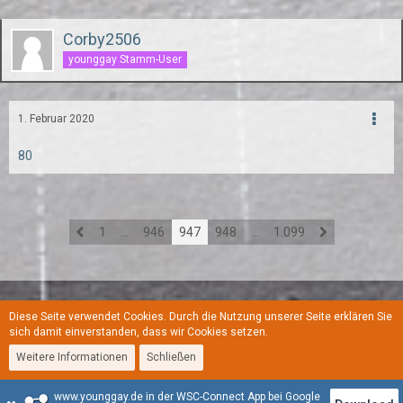
Corby2506
younggay Stamm-User
1. Februar 2020
80
1
…
946
947
948
…
1.099
Diese Seite verwendet Cookies. Durch die Nutzung unserer Seite erklären Sie
Regeln
Datenschutzerklärung
Kontakt
Impressum
sich damit einverstanden, dass wir Cookies setzen.
Weitere Informationen
Schließen
Stil:
YoungGay
www.younggay.de in der WSC-Connect App bei Google