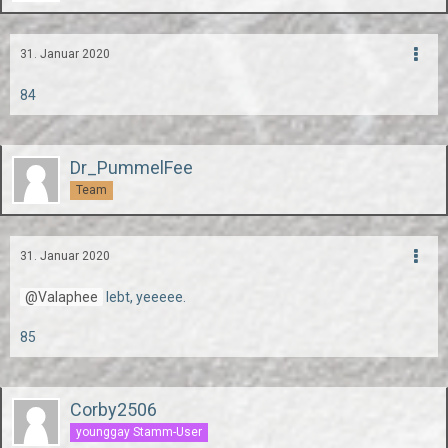
31. Januar 2020
84
Dr_PummelFee
Team
31. Januar 2020
Valaphee
lebt, yeeeee.
85
Corby2506
younggay Stamm-User