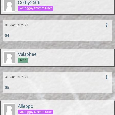
Corby2506
younggay Stamm-User
31. Januar 2020
84
Valaphee
Tech
31. Januar 2020
85
Alleppo
younggay Stamm-User