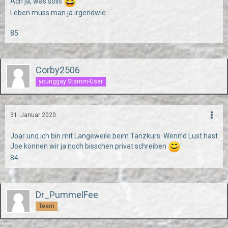
Ach ja, was solls
Leben muss man ja irgendwie...
85
Corby2506
younggay Stamm-User
31. Januar 2020
Joar und ich bin mit Langeweile beim Tanzkurs. Wenn’d Lust hast
Joe können wir ja noch bisschen privat schreiben
84
Dr_PummelFee
Team