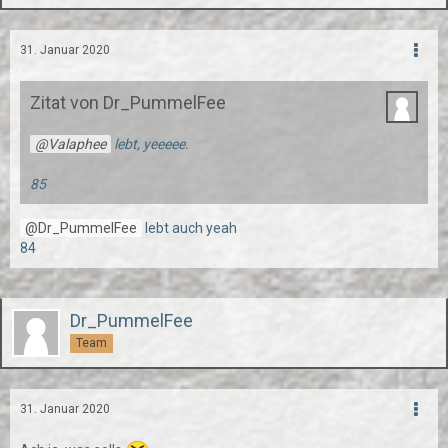
31. Januar 2020
Zitat von Dr_PummelFee
Valaphee
lebt, yeeeee.
85
Dr_PummelFee
lebt auch yeah
84
Dr_PummelFee
Team
31. Januar 2020