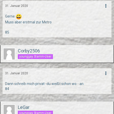
31. Januar 2020
Gerne
Muss aber erstmal zur Metro
85
Corby2506
younggay Stamm-User
31. Januar 2020
Dann schreib mich privat -du weißt schon wo - an
84
LeGar
younggay Stamm-User