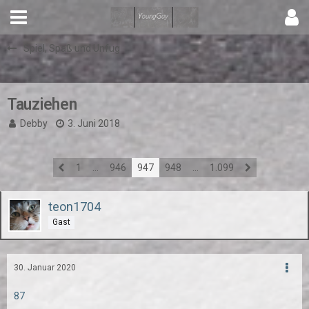
Spiel, Spaß und Unfug
Tauziehen
Debby
3. Juni 2018
1
…
946
947
948
…
1.099
teon1704
Gast
30. Januar 2020
87