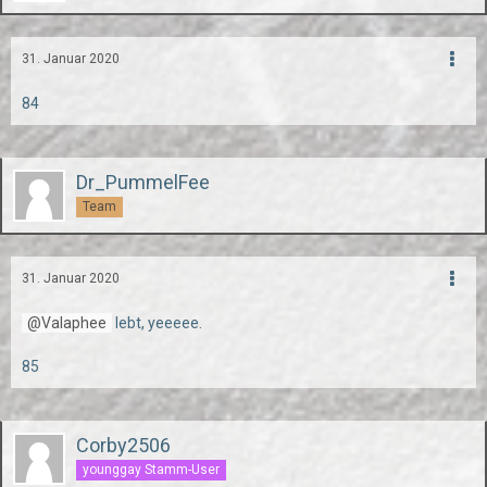
31. Januar 2020
84
Dr_PummelFee
Team
31. Januar 2020
Valaphee
lebt, yeeeee.
85
Corby2506
younggay Stamm-User