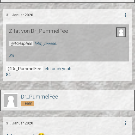
31. Januar 2020
Zitat von Dr_PummelFee
Valaphee
lebt, yeeeee.
85
Dr_PummelFee
lebt auch yeah
84
Dr_PummelFee
Team
31. Januar 2020