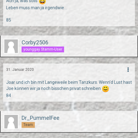
Ach ja, was solls
Leben muss man ja irgendwie...
85
Corby2506
younggay Stamm-User
31. Januar 2020
Joar und ich bin mit Langeweile beim Tanzkurs. Wenn’d Lust hast
Joe können wir ja noch bisschen privat schreiben
84
Dr_PummelFee
Team