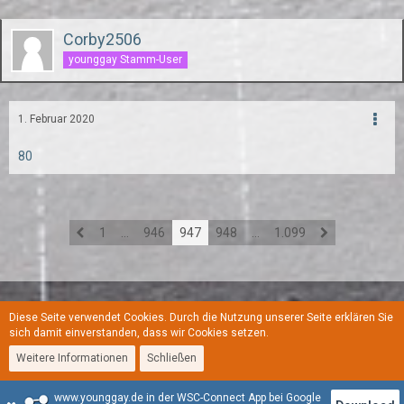
Corby2506
younggay Stamm-User
1. Februar 2020
80
1
…
946
947
948
…
1.099
Diese Seite verwendet Cookies. Durch die Nutzung unserer Seite erklären Sie
Regeln
Datenschutzerklärung
Kontakt
Impressum
sich damit einverstanden, dass wir Cookies setzen.
Weitere Informationen
Schließen
Stil:
YoungGay
www.younggay.de in der WSC-Connect App bei Google