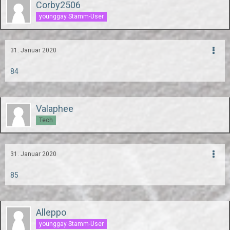
Corby2506
younggay Stamm-User
31. Januar 2020
84
Valaphee
Tech
31. Januar 2020
85
Alleppo
younggay Stamm-User