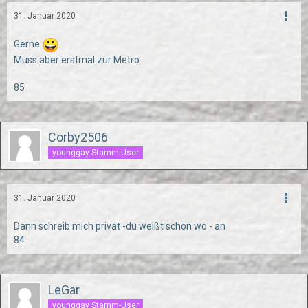
31. Januar 2020
Gerne
Muss aber erstmal zur Metro
85
Corby2506
younggay Stamm-User
31. Januar 2020
Dann schreib mich privat -du weißt schon wo - an
84
LeGar
younggay Stamm-User