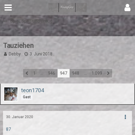
Spiel, Spaß und Unfug
Tauziehen
Debby
3. Juni 2018
1
…
946
947
948
…
1.099
teon1704
Gast
30. Januar 2020
87