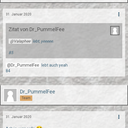
31. Januar 2020
Zitat von Dr_PummelFee
Valaphee
lebt, yeeeee.
85
Dr_PummelFee
lebt auch yeah
84
Dr_PummelFee
Team
31. Januar 2020