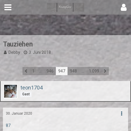
Spiel, Spaß und Unfug
Tauziehen
Debby
3. Juni 2018
1
…
946
947
948
…
1.099
teon1704
Gast
30. Januar 2020
87