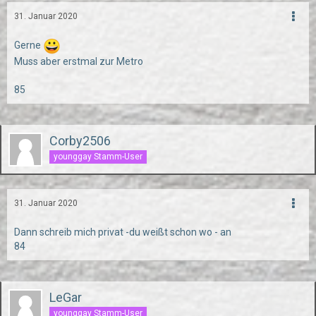
31. Januar 2020
Gerne
Muss aber erstmal zur Metro
85
Corby2506
younggay Stamm-User
31. Januar 2020
Dann schreib mich privat -du weißt schon wo - an
84
LeGar
younggay Stamm-User