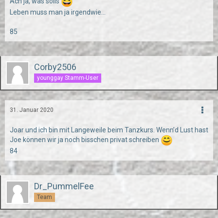
Ach ja, was solls
Leben muss man ja irgendwie...
85
Corby2506
younggay Stamm-User
31. Januar 2020
Joar und ich bin mit Langeweile beim Tanzkurs. Wenn’d Lust hast
Joe können wir ja noch bisschen privat schreiben
84
Dr_PummelFee
Team