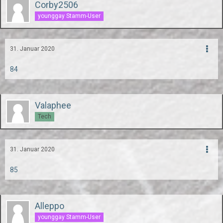
Corby2506
younggay Stamm-User
31. Januar 2020
84
Valaphee
Tech
31. Januar 2020
85
Alleppo
younggay Stamm-User