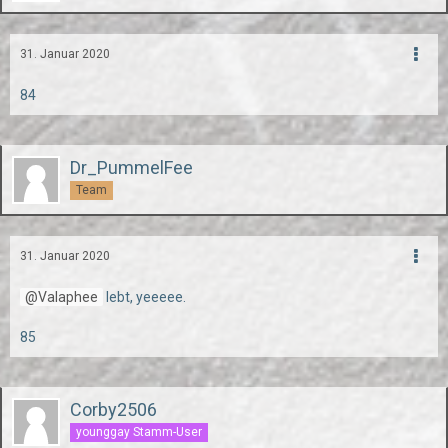
31. Januar 2020
84
Dr_PummelFee
Team
31. Januar 2020
Valaphee
lebt, yeeeee.
85
Corby2506
younggay Stamm-User