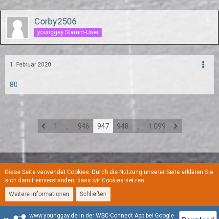
Corby2506
younggay Stamm-User
1. Februar 2020
80
1
…
946
947
948
…
1.099
Diese Seite verwendet Cookies. Durch die Nutzung unserer Seite erklären Sie
Regeln
Datenschutzerklärung
Kontakt
Impressum
sich damit einverstanden, dass wir Cookies setzen.
Weitere Informationen
Schließen
Stil:
YoungGay
www.younggay.de in der WSC-Connect App bei Google