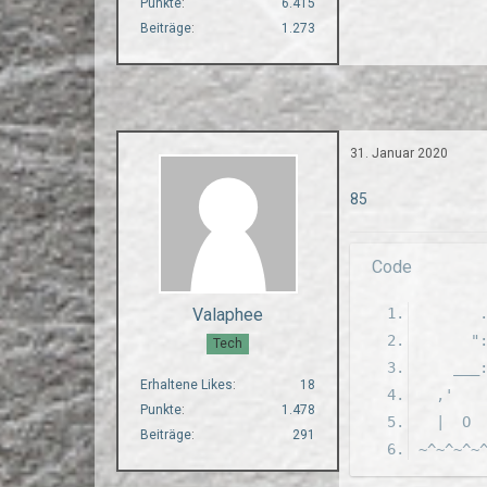
Punkte
6.415
Beiträge
1.273
31. Januar 2020
85
Code
Valaphee
       
      "
Tech
    ___
Erhaltene Likes
18
  ,'   
Punkte
1.478
  |  O 
Beiträge
291
~^~^~^~