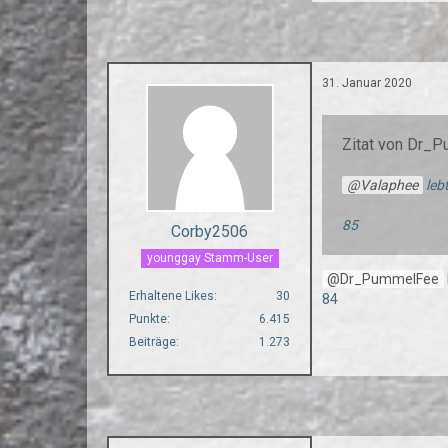
31. Januar 2020
Zitat von Dr_
Valaphee
lebt
85
Corby2506
younggay Stamm-User
Dr_PummelFee
Erhaltene Likes
30
84
Punkte
6.415
Beiträge
1.273