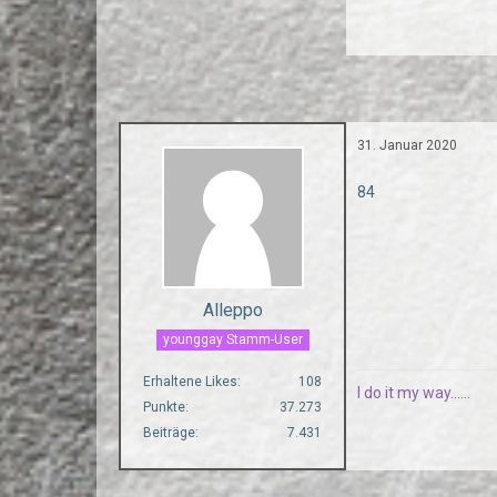
31. Januar 2020
84
Alleppo
younggay Stamm-User
Erhaltene Likes
108
I do it my way......
Punkte
37.273
Beiträge
7.431