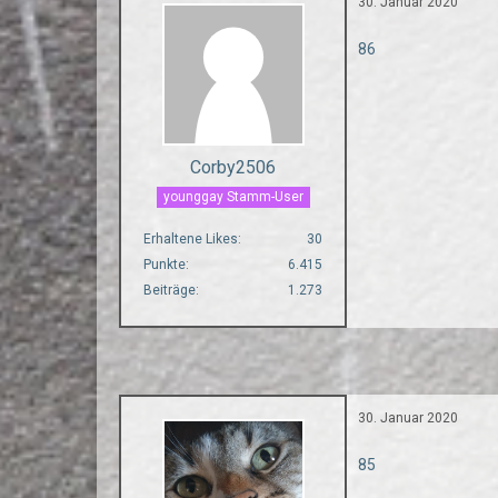
30. Januar 2020
86
Corby2506
younggay Stamm-User
Erhaltene Likes
30
Punkte
6.415
Beiträge
1.273
30. Januar 2020
85