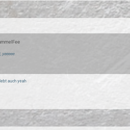
PummelFee
, yeeeee.
lebt auch yeah