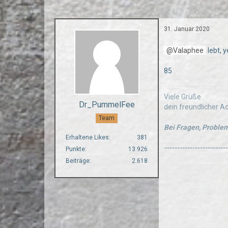
31. Januar 2020
Valaphee
lebt, 
85
Viele Grüße
Dr_PummelFee
dein freundlicher 
Team
Bei Fragen, Problem
Erhaltene Likes
381
-------------------------
Punkte
13.926
Beiträge
2.618