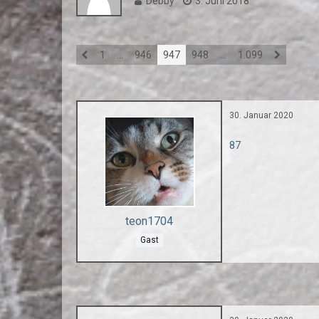
Debby
3. Juni 2018
1
…
946
947
948
…
1.099
30. Januar 2020
87
teon1704
Gast