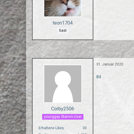
teon1704
Gast
31. Januar 2020
84
Corby2506
younggay Stamm-User
Erhaltene Likes
30