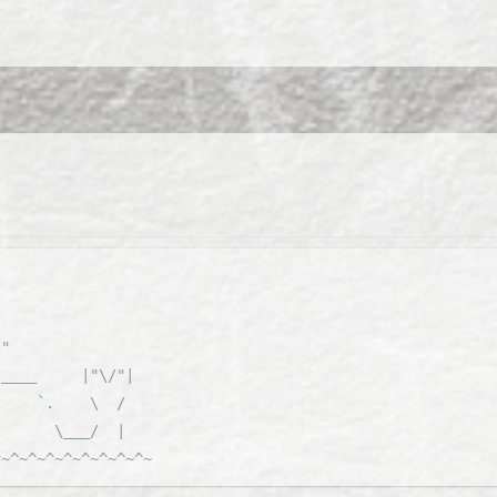
.
:"
:____     |"\/"|
     `.    \  /
       \___/  |
^~^~^~^~^~^~^~^~^~