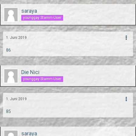
saraya
younggay Stamm-User
1. Juni 2019
86
Die Nici
younggay Stamm-User
1. Juni 2019
85
saraya