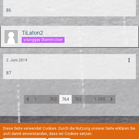
86
TiLaton2
younggay Stamm-User
2. Juni 2019
87
1
…
763
764
765
…
1.099
Diese Seite verwendet Cookies. Durch die Nutzung unserer Seite erklären Sie
Regeln
Datenschutzerklärung
Kontakt
Impressum
sich damit einverstanden, dass wir Cookies setzen.