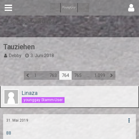
Spiel, Spaß und Unfug
Tauziehen
Debby
3. Juni 2018
1
…
763
764
765
…
1.099
Linaza
younggay Stamm-User
31. Mai 2019
88