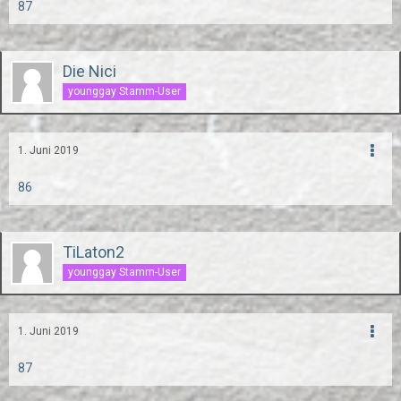
87
Die Nici
younggay Stamm-User
1. Juni 2019
86
TiLaton2
younggay Stamm-User
1. Juni 2019
87