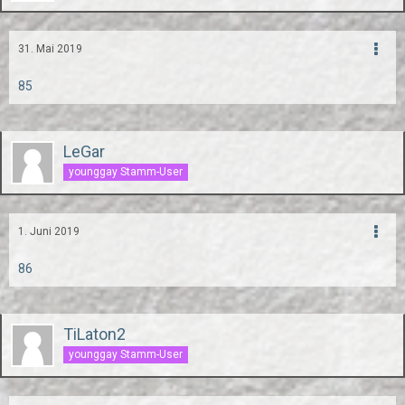
31. Mai 2019
85
LeGar
younggay Stamm-User
1. Juni 2019
86
TiLaton2
younggay Stamm-User