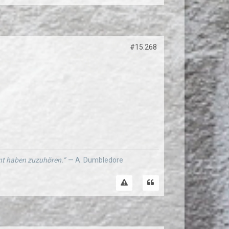
#15.268
ernt haben zuzuhören.“
— A. Dumbledore