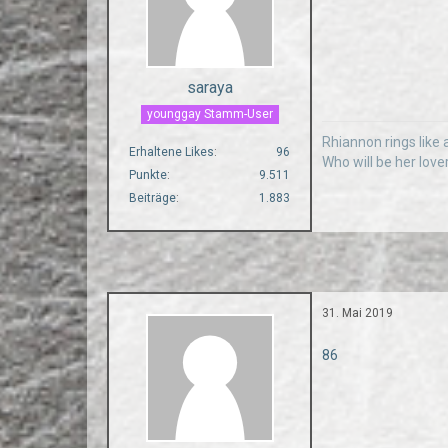
saraya
younggay Stamm-User
Rhiannon rings like a
Erhaltene Likes
96
Who will be her love
Punkte
9.511
Beiträge
1.883
31. Mai 2019
86