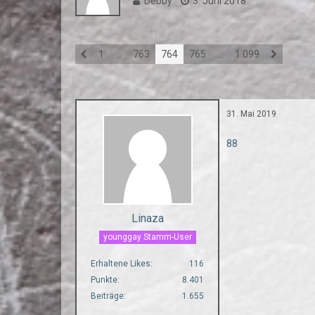
Debby
3. Juni 2018
1
…
763
764
765
…
1.099
31. Mai 2019
88
Linaza
younggay Stamm-User
Erhaltene Likes
116
Punkte
8.401
Beiträge
1.655