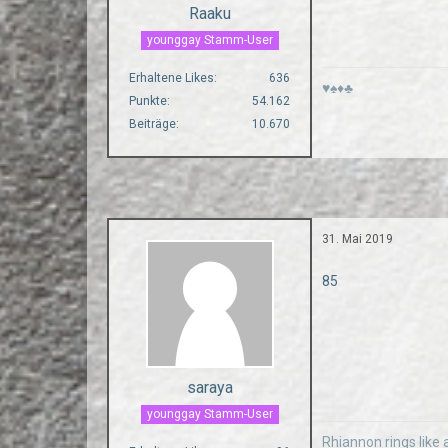
Raaku
younggay Stamm-User
Erhaltene Likes
636
♥♠♦♣
Punkte
54.162
Beiträge
10.670
31. Mai 2019
85
saraya
younggay Stamm-User
Rhiannon rings like a