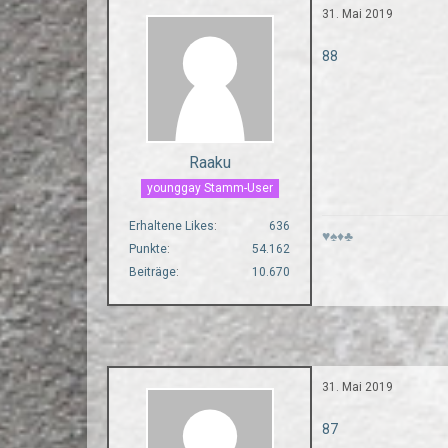
31. Mai 2019
88
Raaku
younggay Stamm-User
Erhaltene Likes
636
♥♠♦♣
Punkte
54.162
Beiträge
10.670
31. Mai 2019
87