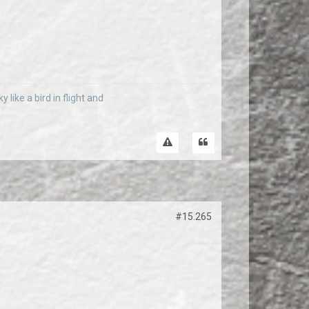
 like a bird in flight and
#15.265