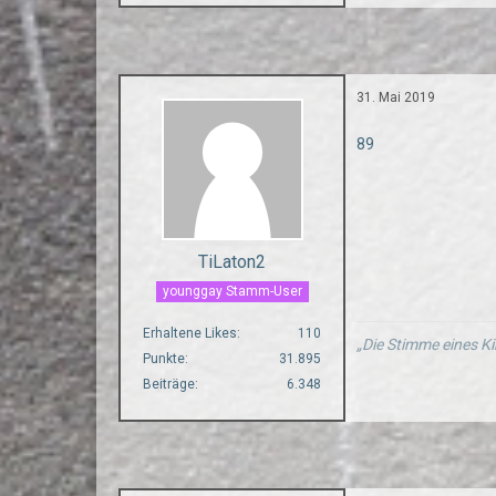
31. Mai 2019
89
TiLaton2
younggay Stamm-User
Erhaltene Likes
110
„Die Stimme eines Ki
Punkte
31.895
Beiträge
6.348