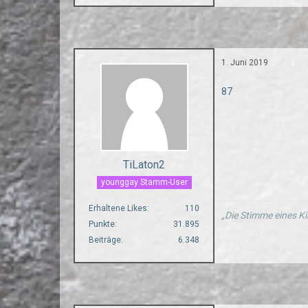
1. Juni 2019
87
TiLaton2
younggay Stamm-User
Erhaltene Likes
110
„Die Stimme eines Ki
Punkte
31.895
Beiträge
6.348