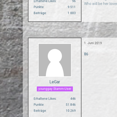
Erhaltene Likes
96
Who will be her love
Punkte
9.511
Beiträge
1.883
1. Juni 2019
86
LeGar
younggay Stamm-User
Erhaltene Likes
446
Punkte
51.846
Beiträge
10.269