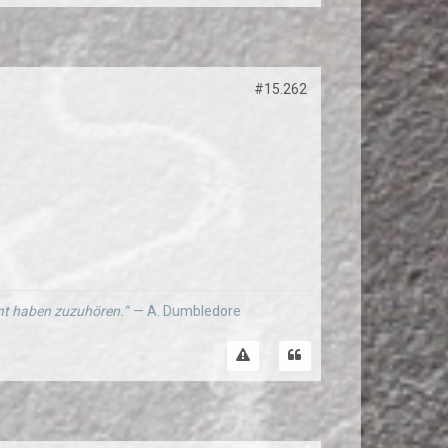
#15.262
ernt haben zuzuhören.“
— A. Dumbledore