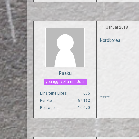
11. Januar 2018
Nordkorea
Raaku
younggay Stamm-User
Erhaltene Likes
636
♥♠♦♣
Punkte
54.162
Beiträge
10.670