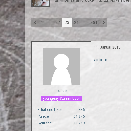
tintenstrahldrucker
22. November
1
…
22
23
24
…
481
11. Januar 2018
airborn
LeGar
younggay Stamm-User
Erhaltene Likes
446
Punkte
51.846
Beiträge
10.269