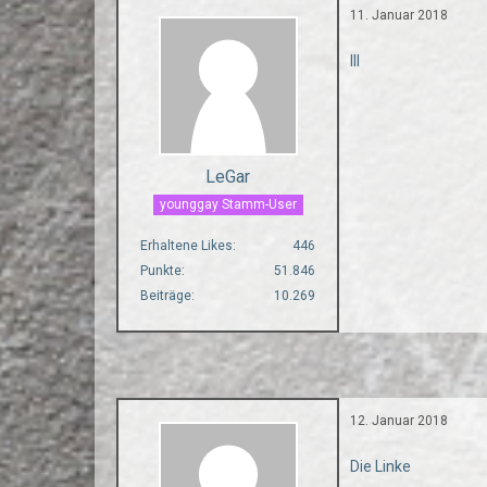
11. Januar 2018
Ill
LeGar
younggay Stamm-User
Erhaltene Likes
446
Punkte
51.846
Beiträge
10.269
12. Januar 2018
Die Linke