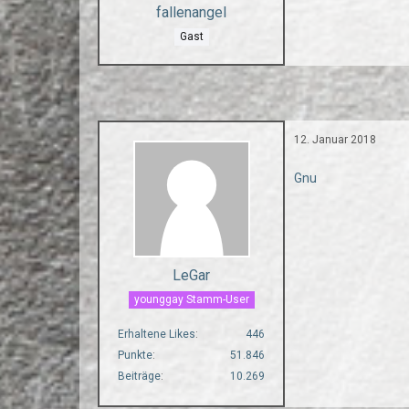
fallenangel
Gast
12. Januar 2018
Gnu
LeGar
younggay Stamm-User
Erhaltene Likes
446
Punkte
51.846
Beiträge
10.269