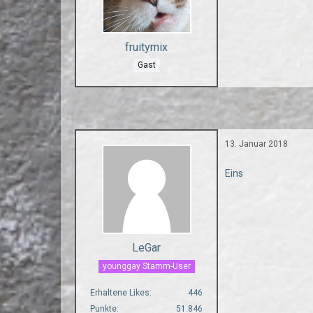
fruitymix
Gast
13. Januar 2018
Eins
LeGar
younggay Stamm-User
Erhaltene Likes
446
Punkte
51.846