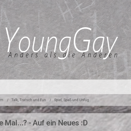
um
Talk, Tratsch und Fun
Spiel, Spaß und Unfug
 Mal...? - Auf ein Neues :D