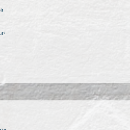
it
ut?