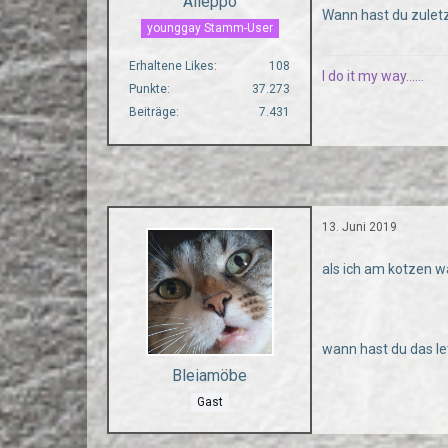
Alleppo
Wann hast du zuletz
younggay Stamm-User
Erhaltene Likes
108
I do it my way......
Punkte
37.273
Beiträge
7.431
13. Juni 2019
als ich am kotzen wa
wann hast du das l
Bleiamöbe
Gast