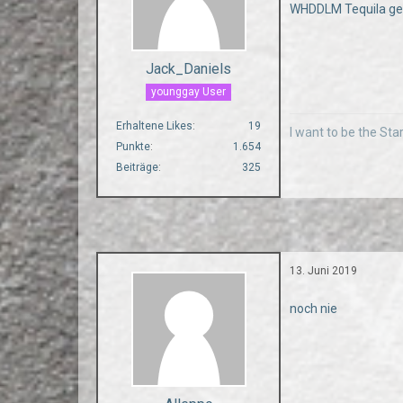
WHDDLM Tequila ge
Jack_Daniels
younggay User
Erhaltene Likes
19
I want to be the Star
Punkte
1.654
Beiträge
325
13. Juni 2019
noch nie