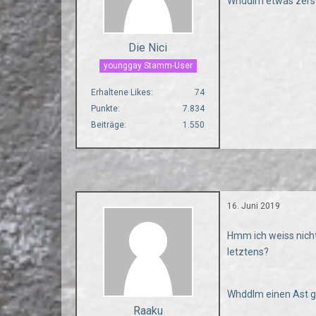
Whddlm etwas zers
Die Nici
younggay Stamm-User
Erhaltene Likes
74
Punkte
7.834
Beiträge
1.550
16. Juni 2019
Hmm ich weiss nich
letztens?
Whddlm einen Ast g
Raaku