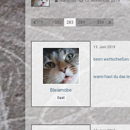
fruitymix
15. November 2016
1
…
282
283
284
…
334
13. Juni 2019
beim wettschießen. "
wann hast du das le
Bleiamöbe
Gast