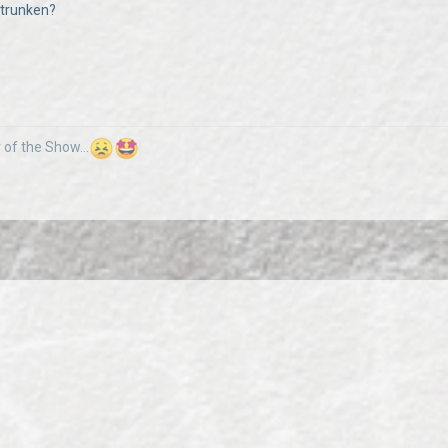
trunken?
 of the Show...