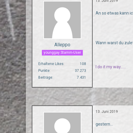
13. Juni 2019
An so etwas kann ic
Wann warst du zule
Alleppo
younggay Stamm-User
Erhaltene Likes
108
I do it my way......
Punkte
37.273
Beiträge
7.431
13. Juni 2019
gestern...