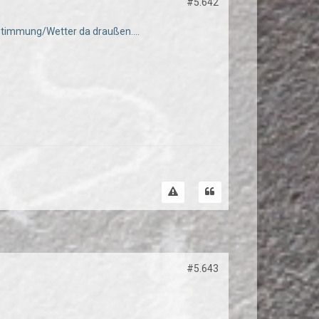
#5.642
 Stimmung/Wetter da draußen....
#5.643