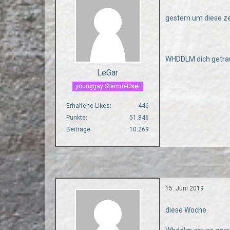
gestern um diese ze
WHDDLM dich getra
LeGar
younggay Stamm-User
Erhaltene Likes
446
Punkte
51.846
Beiträge
10.269
15. Juni 2019
diese Woche