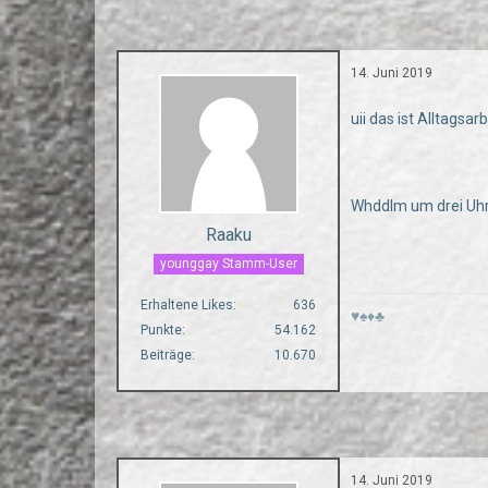
14. Juni 2019
uii das ist Alltagsarb
Whddlm um drei Uhr
Raaku
younggay Stamm-User
Erhaltene Likes
636
♥♠♦♣
Punkte
54.162
Beiträge
10.670
14. Juni 2019