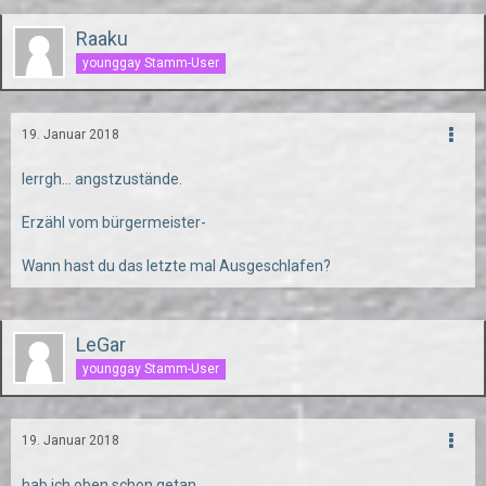
Raaku
younggay Stamm-User
19. Januar 2018
Ierrgh... angstzustände.
Erzähl vom bürgermeister-
Wann hast du das letzte mal Ausgeschlafen?
LeGar
younggay Stamm-User
19. Januar 2018
hab ich oben schon getan.