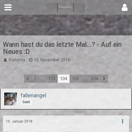
Spiel, Spaß und Unfug
Wann hast du das letzte Mal...? - Auf ein
Neues :D
fruitymix
15. November 2016
1
…
103
104
105
…
334
fallenangel
Gast
10. Januar 2018