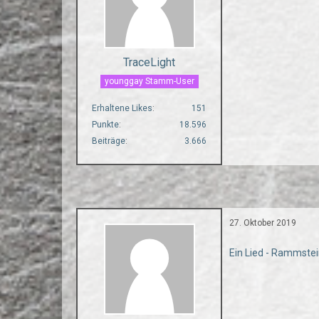
TraceLight
younggay Stamm-User
Erhaltene Likes
151
Punkte
18.596
Beiträge
3.666
27. Oktober 2019
Ein Lied - Rammste