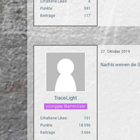
Erhaltene Likes
6
Punkte
591
Beiträge
117
27. Oktober 2019
Nachts weinen die S
TraceLight
younggay Stamm-User
Erhaltene Likes
151
Punkte
18.596
Beiträge
3.666