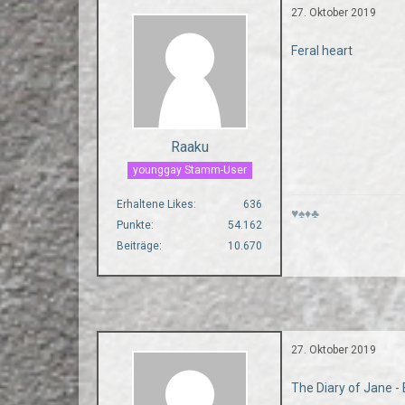
27. Oktober 2019
Feral heart
Raaku
younggay Stamm-User
Erhaltene Likes
636
♥♠♦♣
Punkte
54.162
Beiträge
10.670
27. Oktober 2019
The Diary of Jane -