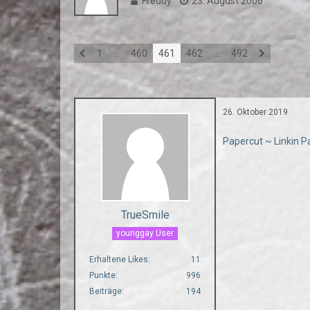
Freddy
23. August 2006
1
…
460
461
462
…
492
26. Oktober 2019
Papercut ~ Linkin P
TrueSmile
younggay User
Erhaltene Likes
11
Punkte
996
Beiträge
194