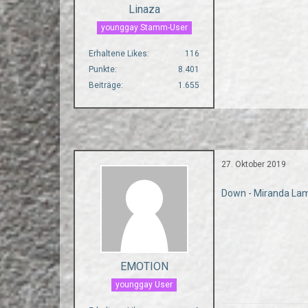
Linaza
younggay Stamm-User
Erhaltene Likes
116
Punkte
8.401
Beiträge
1.655
27. Oktober 2019
Down - Miranda La
EMOTION
younggay User