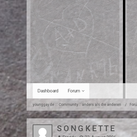
Dashboard
Forum
younggay.de ::: Community :: anders als die anderen
For
S O N G K E T T E