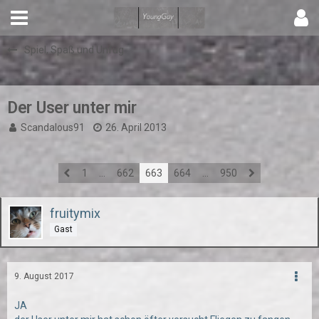
Spiel, Spaß und Unfug
Der User unter mir
Scandalous91
26. April 2013
1
…
662
663
664
…
950
fruitymix
Gast
9. August 2017
JA