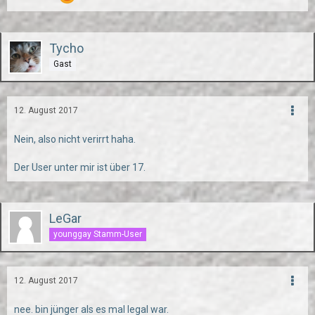
Tycho
Gast
12. August 2017
Nein, also nicht verirrt haha.
Der User unter mir ist über 17.
LeGar
younggay Stamm-User
12. August 2017
nee. bin jünger als es mal legal war.