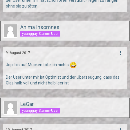
der User unter mir hat schon öfter versucht Fliegen zu fangen
ohne sie zu töten
Anima Insomnes
younggay Stamm-User
9. August 2017
Jop, bis auf Mücken töte ich nichts
Der User unter mir ist Optimist und der Überzeugung, dass das
Glas halb voll und nicht halb leer ist
LeGar
younggay Stamm-User
10. August 2017