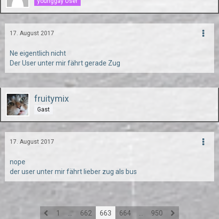
younggay User
17. August 2017
Ne eigentlich nicht
Der User unter mir fährt gerade Zug
fruitymix
Gast
17. August 2017
nope
der user unter mir fährt lieber zug als bus
1
…
662
663
664
…
950