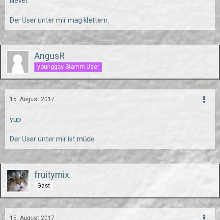
Never.
Der User unter mir mag klettern.
AngusR
younggay Stamm-User
15. August 2017
yup
Der User unter mir ist müde
fruitymix
Gast
15. August 2017