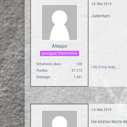
14. Mai 2019
Judentum
Alleppo
younggay Stamm-User
Erhaltene Likes
108
I do it my way......
Punkte
37.273
Beiträge
7.431
14. Mai 2019
Die letzten Worte d