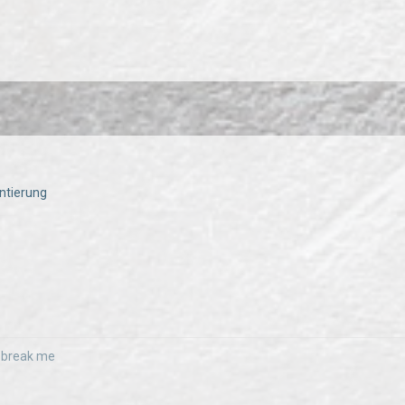
ntierung
r break me