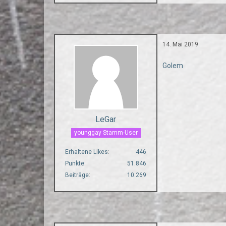
14. Mai 2019
Golem
LeGar
younggay Stamm-User
Erhaltene Likes
446
Punkte
51.846
Beiträge
10.269