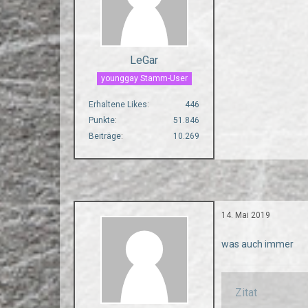
LeGar
younggay Stamm-User
Erhaltene Likes
446
Punkte
51.846
Beiträge
10.269
14. Mai 2019
was auch immer
Zitat