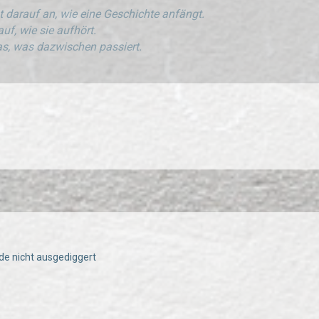
 darauf an, wie eine Geschichte anfängt.
uf, wie sie aufhört.
s, was dazwischen passiert.
rde nicht ausgediggert