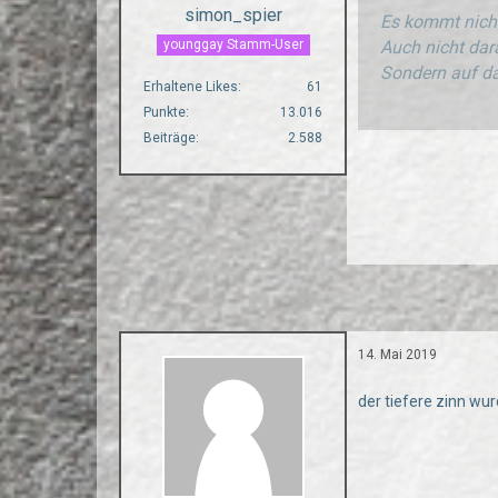
simon_spier
Es kommt nicht
younggay Stamm-User
Auch nicht dara
Sondern auf da
Erhaltene Likes
61
Punkte
13.016
Beiträge
2.588
14. Mai 2019
der tiefere zinn wu