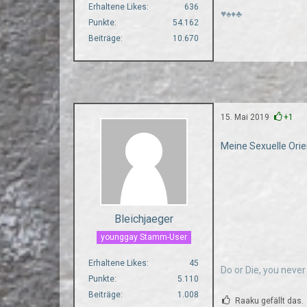
Erhaltene Likes
636
♥♠♦♣
Punkte
54.162
Beiträge
10.670
15. Mai 2019
+1
Meine Sexuelle Orie
Bleichjaeger
younggay Stamm-User
Erhaltene Likes
45
Do or Die, you neve
Punkte
5.110
Beiträge
1.008
Raaku gefällt das.