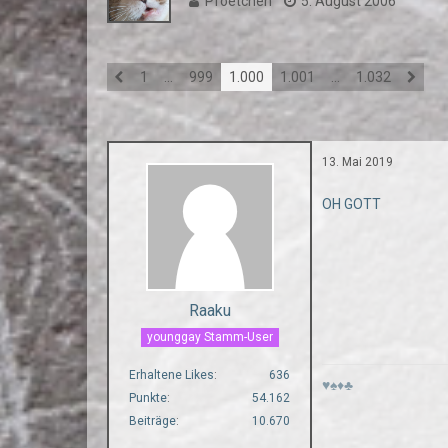
Pfoetchen
5. August 2006
1
…
999
1.000
1.001
…
1.032
13. Mai 2019
OH GOTT
Raaku
younggay Stamm-User
Erhaltene Likes
636
♥♠♦♣
Punkte
54.162
Beiträge
10.670