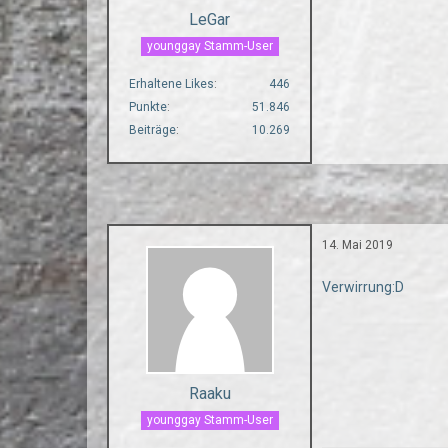
LeGar
younggay Stamm-User
Erhaltene Likes
446
Punkte
51.846
Beiträge
10.269
14. Mai 2019
Verwirrung:D
Raaku
younggay Stamm-User