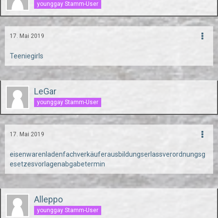
younggay Stamm-User
17. Mai 2019
Teeniegirls
LeGar
younggay Stamm-User
17. Mai 2019
eisenwarenladenfachverkäuferausbildungserlassverordnungsg
esetzesvorlagenabgabetermin
Alleppo
younggay Stamm-User