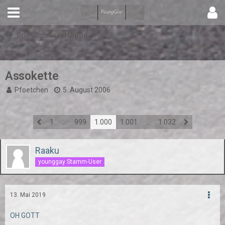
Spiel, Spaß und Unfug
Assokette
Pfoetchen
5. August 2006
1
…
999
1.000
1.001
…
1.032
Raaku
younggay Stamm-User
13. Mai 2019
OH GOTT