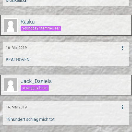
Musikalisch
Raaku
younggay Stamm-User
16. Mai 2019
BEATHOVEN
Jack_Daniels
younggay User
16. Mai 2019
18hundert schlag mich tot