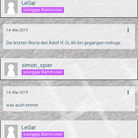
LeGar
younggay Stamm-User
14. Mai 2019
Die letzten Worte des Adolf H: Oi, ikh bin gegangen mshuge
simon_spier
younggay Stamm-User
14. Mai 2019
was auch immer
LeGar
younggay Stamm-User