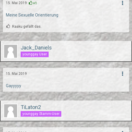
15. Mai 2019
+1
Meine Sexuelle Orientierung
Raaku gefällt das.
Jack_Daniels
younggay User
15. Mai 2019
Gayyyyy
TiLaton2
younggay Stamm-User