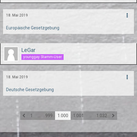
18. Mai 2019
Europäische Gesetzgebung
LeGar
younggay Stamm-User
18. Mai 2019
Deutsche Gesetzgebung
1
…
999
1.000
1.001
…
1.032