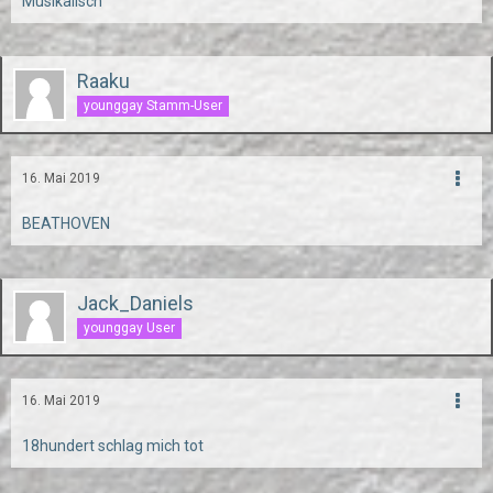
Musikalisch
Raaku
younggay Stamm-User
16. Mai 2019
BEATHOVEN
Jack_Daniels
younggay User
16. Mai 2019
18hundert schlag mich tot