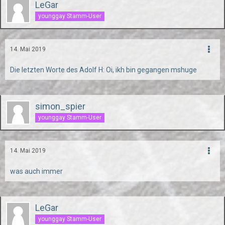
LeGar
younggay Stamm-User
14. Mai 2019
Die letzten Worte des Adolf H: Oi, ikh bin gegangen mshuge
simon_spier
younggay Stamm-User
14. Mai 2019
was auch immer
LeGar
younggay Stamm-User