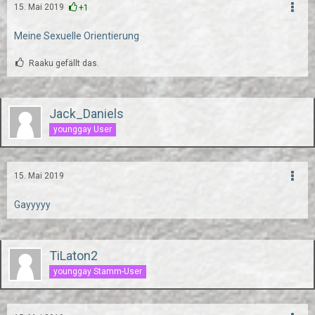
15. Mai 2019
+1
Meine Sexuelle Orientierung
Raaku gefällt das.
Jack_Daniels
younggay User
15. Mai 2019
Gayyyyy
TiLaton2
younggay Stamm-User