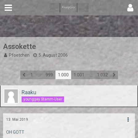
Spiel, Spaß und Unfug
Assokette
Pfoetchen
5. August 2006
1
…
999
1.000
1.001
…
1.032
Raaku
younggay Stamm-User
13. Mai 2019
OH GOTT