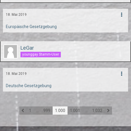
18. Mai 2019
Europäische Gesetzgebung
LeGar
younggay Stamm-User
18. Mai 2019
Deutsche Gesetzgebung
1
…
999
1.000
1.001
…
1.032