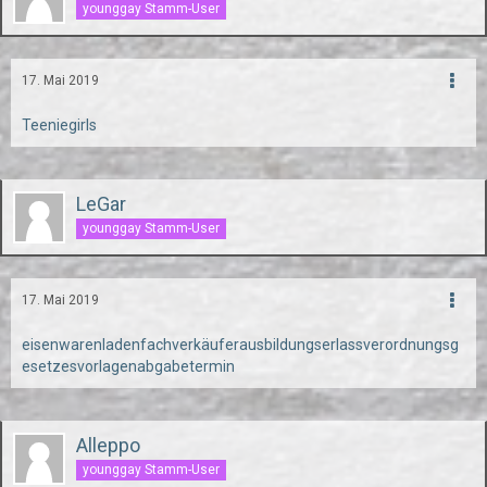
younggay Stamm-User
17. Mai 2019
Teeniegirls
LeGar
younggay Stamm-User
17. Mai 2019
eisenwarenladenfachverkäuferausbildungserlassverordnungsg
esetzesvorlagenabgabetermin
Alleppo
younggay Stamm-User