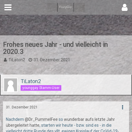
YG Community Talk
Frohes neues Jahr - und vielleicht in
2020.3
TiLaton2
31. Dezember 2021
TiLaton2
younggay Stamm-User
31. Dezember 2021
Nachdem
@Dr_PummelFee
so
wunderbar aufs letzte Jahr
übergeleitet hatte
, starten wir heute - bzw. sind es - in die
vielleicht dritte Runde des vllt. ewigen Kreislauf der CoVid-19-