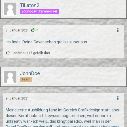
TiLaton2
younggay Stamm-User
8. Januar 2021
+1
Ich finde,
Deine Cover sehen gut bis super aus
Landmaus17 gefällt das.
JohnDoe
Team
9. Januar 2021
Meine erste Ausbildung fand im Bereich Grafikdesign statt, aber
diesen Beruf habe ich bewusst abgebrochen, weil er mir zu
unkreativ war - ich weiß, das klingt paradox, weil man in der
Regel Grafiker werden will, weil man kreativ ist, aber sobald man