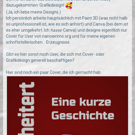
dazugekommen: Grafikdesign!
(Ja, ich liebe meine Designs.)
Ich persönlich arbeite hauptsächlich mit Paint 3D (was nicht halb
so unprofessionell ist, wie es sich anhört) und Canva (bei dem ist
es eher umgekehrt. Ich
hasse
Canva) und designe eigentlich nur
Cover für User von nanowrimo.org und für meine eigenen
schriftstellerischen... Erzeugnisse.
Gibt es hier sonst noch User, die sich mit Cover- oder
Grafikdesign generell beschäftigen?
Hier sind noch ein paar Cover, die ich gemacht hab: