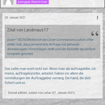
younggay Stamm-User
20. Januar 2021
Zitat von Landmaus17
[user='18256']Wobei ich bei Cover-Commissions schon öfter
erlebt hab, dass jemand eine Anfrage mit genauen
Anweisungen/Vorschlägen stellt und der Künstler die einfach
komplett ignoriert.
Das sollte man wohl nicht tun. Wenn man als auftragskiller, ich
meine, auftragskünstler, arbeitet, haben vor allem die
vorstellungen der Auftraggeber vorrang. Die hand, die dich
füttert und so.
Einmal editiert, zuletzt von
LeGar
(
27. Januar 2021
)