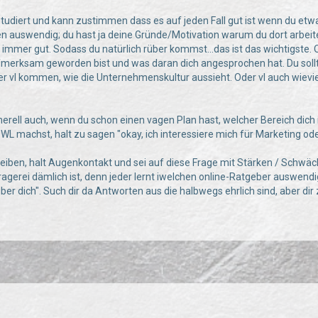
studiert und kann zustimmen dass es auf jeden Fall gut ist wenn du etwa
n auswendig; du hast ja deine Gründe/Motivation warum du dort arbei
 immer gut. Sodass du natürlich rüber kommst...das ist das wichtigste. 
merksam geworden bist und was daran dich angesprochen hat. Du sollt
er vl kommen, wie die Unternehmenskultur aussieht. Oder vl auch wievi
rell auch, wenn du schon einen vagen Plan hast, welcher Bereich dich in
WL machst, halt zu sagen "okay, ich interessiere mich für Marketing oder
leiben, halt Augenkontakt und sei auf diese Frage mit Stärken / Schwäc
fragerei dämlich ist, denn jeder lernt iwelchen online-Ratgeber auswend
ber dich". Such dir da Antworten aus die halbwegs ehrlich sind, aber di