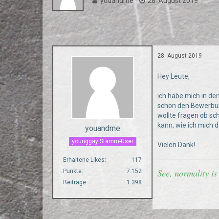
youandme
28. August 2019
28. August 2019
Hey Leute,
ich habe mich in de
schon den Bewerbun
wollte fragen ob sc
kann, wie ich mich 
youandme
younggay Stamm-User
Vielen Dank!
Erhaltene Likes
117
See, normality is
Punkte
7.152
Beiträge
1.398