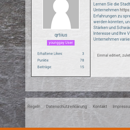
Lernen Sie die Stad
Unternehmen
https
Erfahrungen zu spre
werden könnten, und
Stärken und Schwäc
Interesse und Ihre 
qrtiius
Unternehmen variiere
younggay User
Erhaltene Likes
3
Einmal editiert, zul
Punkte
78
Beiträge
15
Regeln
Datenschutzerklärung
Kontakt
Impress