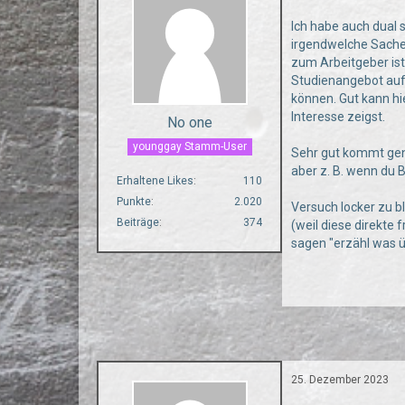
Ich habe auch dual 
irgendwelche Sache
zum Arbeitgeber ist
Studienangebot auf
können. Gut kann hi
Interesse zeigst.
No one
younggay Stamm-User
Sehr gut kommt gene
aber z. B. wenn du B
Erhaltene Likes
110
Punkte
2.020
Versuch locker zu b
Beiträge
374
(weil diese direkte 
sagen "erzähl was ü
25. Dezember 2023