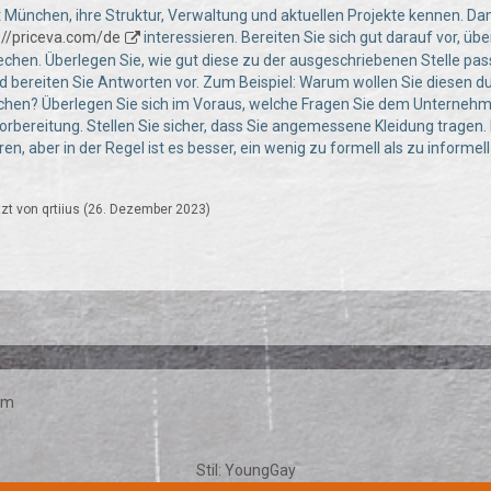
t München, ihre Struktur, Verwaltung und aktuellen Projekte kennen. Dami
://priceva.com/de
interessieren. Bereiten Sie sich gut darauf vor, üb
chen. Überlegen Sie, wie gut diese zu der ausgeschriebenen Stelle pass
 bereiten Sie Antworten vor. Zum Beispiel: Warum wollen Sie diesen d
hen? Überlegen Sie sich im Voraus, welche Fragen Sie dem Unternehmen
Vorbereitung. Stellen Sie sicher, dass Sie angemessene Kleidung tragen
n, aber in der Regel ist es besser, ein wenig zu formell als zu informell
etzt von
qrtiius
(
26. Dezember 2023
)
um
Stil:
YoungGay