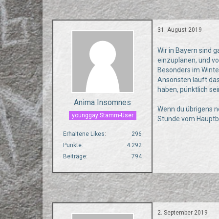
31. August 2019
Wir in Bayern sind g
einzuplanen, und vo
Besonders im Winte
Ansonsten läuft das
haben, pünktlich se
Anima Insomnes
Wenn du übrigens ne
younggay Stamm-User
Stunde vom Hauptbahn
Erhaltene Likes
296
Punkte
4.292
Beiträge
794
2. September 2019