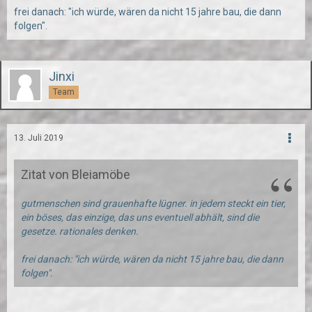
frei danach: "ich würde, wären da nicht 15 jahre bau, die dann
folgen".
Jinxi
Team
13. Juli 2019
Zitat von Bleiamöbe
gutmenschen sind grauenhafte lügner. in jedem steckt ein tier,
ein böses, das einzige, das uns eventuell abhält, sind die
gesetze. rationales denken.
frei danach: "ich würde, wären da nicht 15 jahre bau, die dann
folgen".