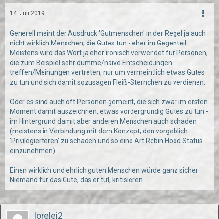
14. Juli 2019
Generell meint der Ausdruck 'Gutmenschen' in der Regel ja auch
nicht wirklich Menschen, die Gutes tun - eher im Gegenteil.
Meistens wird das Wort ja eher ironisch verwendet für Personen,
die zum Beispiel sehr dumme/naive Entscheidungen
treffen/Meinungen vertreten, nur um vermeintlich etwas Gutes
zu tun und sich damit sozusagen Fleiß-Sternchen zu verdienen.
Oder es sind auch oft Personen gemeint, die sich zwar im ersten
Moment damit auszeichnen, etwas vordergründig Gutes zu tun -
im Hintergrund damit aber anderen Menschen auch schaden
(meistens in Verbindung mit dem Konzept, den vorgeblich
'Privilegierteren' zu schaden und so eine Art Robin Hood Status
einzunehmen).
Einen wirklich und ehrlich guten Menschen würde ganz sicher
Niemand für das Gute, das er tut, kritisieren.
lorelei2