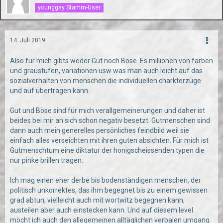
younggay Stamm-User
14. Juli 2019
Also für mich gibts weder Gut noch Böse. Es millionen von farben
und graustufen, variationen usw was man auch leicht auf das
sozialverhalten von menschen die individuellen charkterzüge
und auf übertragen kann.
Gut und Böse sind für mich verallgemeinerungen und daher ist
beides bei mir an sich schon negativ besetzt. Gutmenschen sind
dann auch mein generelles persönliches feindbild weil sie
einfach alles verseichten mit ihren guten absichten. Für mich ist
Gutmenschtum eine diktatur der honigscheissenden typen die
nur pinke brillen tragen.
Ich mag einen eher derbe bis bodenständigen menschen, der
politisch unkorrektes, das ihm begegnet bis zu einem gewissen
grad abtun, vielleicht auch mit wortwitz begegnen kann,
austeilen aber auch einstecken kann. Und auf diesem level
möcht ich auch den allegemeinen alltäglichen verbalen umgang