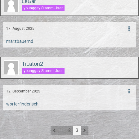
LeGar
younggay Stamm-User
17. August 2025
märzbauernd
TiLaton2
younggay Stamm-User
12. September 2025
worterfinderisch
1
2
3