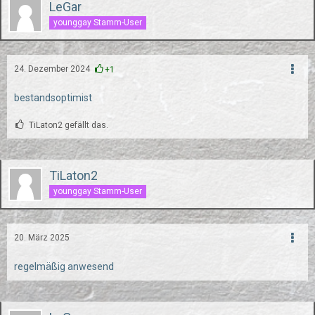
LeGar
younggay Stamm-User
24. Dezember 2024
+1
bestandsoptimist
TiLaton2 gefällt das.
TiLaton2
younggay Stamm-User
20. März 2025
regelmäßig anwesend