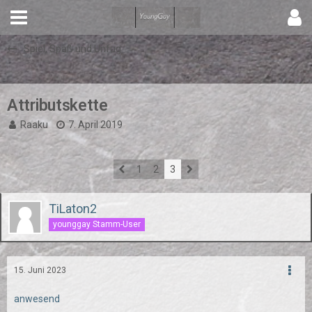
Spiel, Spaß und Unfug
Attributskette
Raaku
7. April 2019
1
2
3
TiLaton2
younggay Stamm-User
15. Juni 2023
anwesend