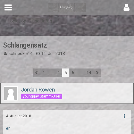
Spiel, Spaß und Unfug
Schlangensatz
schnookie14
11. Juli 2018
1
…
4
5
6
…
14
Jordan Rowen
younggay Stamm-User
4. August 2018
er