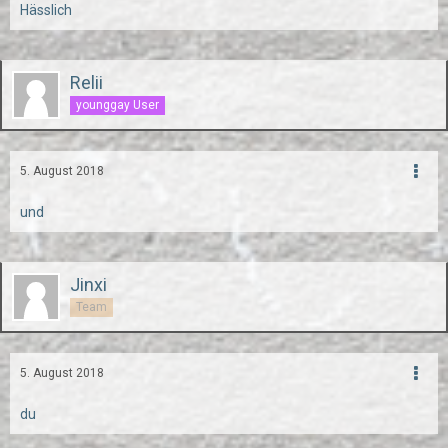
Hässlich
Relii
younggay User
5. August 2018
und
Jinxi
Team
5. August 2018
du