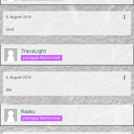
5. August 2018
sind
TraceLight
younggay Stamm-User
5. August 2018
die
Raaku
younggay Stamm-User