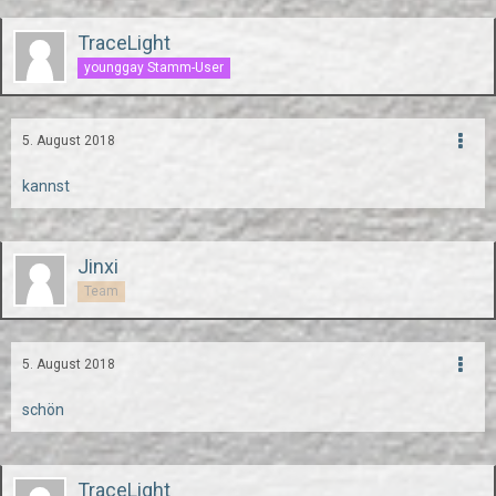
TraceLight
younggay Stamm-User
5. August 2018
kannst
Jinxi
Team
5. August 2018
schön
TraceLight