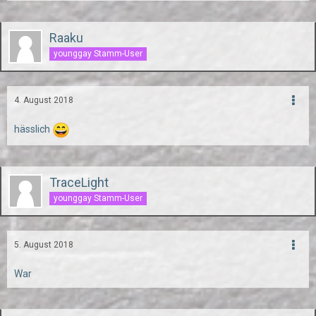
Raaku
younggay Stamm-User
4. August 2018
hässlich
TraceLight
younggay Stamm-User
5. August 2018
War