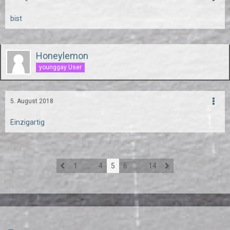
bist
Honeylemon
younggay User
5. August 2018
Einzigartig
1
…
4
5
6
…
14