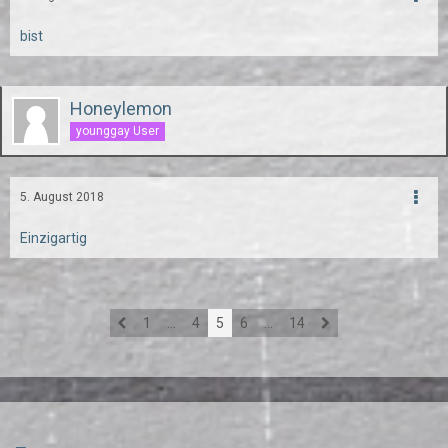
bist
Honeylemon
younggay User
5. August 2018
Einzigartig
1
…
4
5
6
…
14