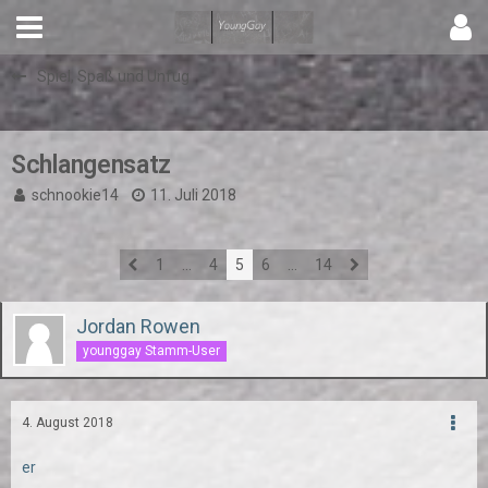
Spiel, Spaß und Unfug
Schlangensatz
schnookie14
11. Juli 2018
1
…
4
5
6
…
14
Jordan Rowen
younggay Stamm-User
4. August 2018
er