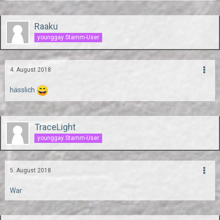
Raaku
younggay Stamm-User
4. August 2018
hässlich
TraceLight
younggay Stamm-User
5. August 2018
War