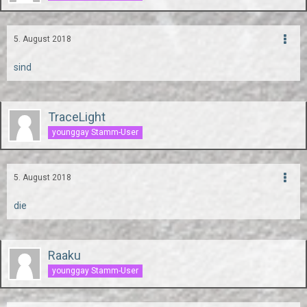
5. August 2018
sind
TraceLight
younggay Stamm-User
5. August 2018
die
Raaku
younggay Stamm-User