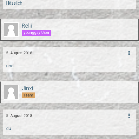
Hässlich
Relii
younggay User
5. August 2018
und
Jinxi
Team
5. August 2018
du