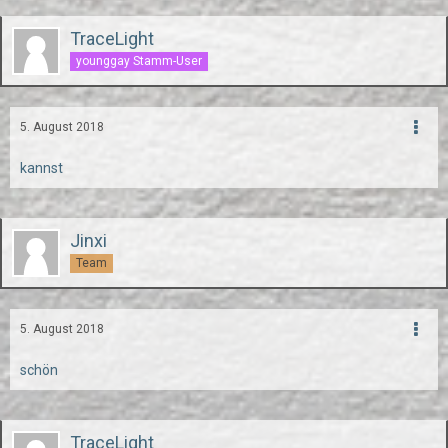
TraceLight
younggay Stamm-User
5. August 2018
kannst
Jinxi
Team
5. August 2018
schön
TraceLight