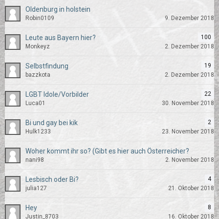
Oldenburg in holstein
Robin0109
9. Dezember 2018
Leute aus Bayern hier?
100
Monkeyz
2. Dezember 2018
Selbstfindung
19
bazzkota
2. Dezember 2018
LGBT Idole/Vorbilder
22
Luca01
30. November 2018
Bi und gay bei kik
2
Hulk1233
23. November 2018
Woher kommt ihr so? (Gibt es hier auch Österreicher?
nani98
2. November 2018
Lesbisch oder Bi?
4
julia127
21. Oktober 2018
Hey
8
Justin_8703
16. Oktober 2018