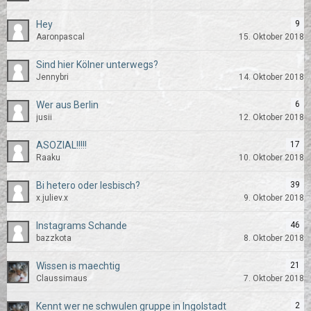
Hey
9
Aaronpascal
15. Oktober 2018
Sind hier Kölner unterwegs?
Jennybri
14. Oktober 2018
Wer aus Berlin
6
jusii
12. Oktober 2018
ASOZIAL!!!!!
17
Raaku
10. Oktober 2018
Bi hetero oder lesbisch?
39
x.juliev.x
9. Oktober 2018
Instagrams Schande
46
bazzkota
8. Oktober 2018
Wissen is maechtig
21
Claussimaus
7. Oktober 2018
Kennt wer ne schwulen gruppe in Ingolstadt
2