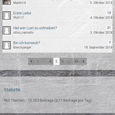
Marlin14
5. Oktober 2018
Erste Liebe
13
Phil117
4. Oktober 2018
Hat wer Lust zu schreiben?
21
xXno_nameXx
3. Oktober 2018
Bin ich komisch?
7
Bleichjaeger
18. September 2018
1
…
4
5
6
…
49
Statistik
965 Themen
15.353 Beiträge (2,11 Beiträge pro Tag)